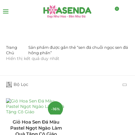
0
Trang
Sản phẩm được gắn thẻ “sen đá chuỗi ngọc sen đá
DANH MỤC SẢN PHẨM
Chủ
hồng phấn”
Hiển thị kết quả duy nhất
Giá Sỉ Đại Lý
(145)
Cây Sen Đá Giá Sỉ
(137)
Bộ Lọc
Chậu Sen Đá Mini
(8)
Hồ Điệp và Hoa Sen đá
(289)
-16%
Lan Hồ Điệp Truyền Thống
(132)
Giỏ Hoa Sen Đá Màu
HOT
Pastel Ngọt Ngào Làm
Lũa Hồ Điệp Sen Đá
(91)
Quà Tặng Cô Giáo