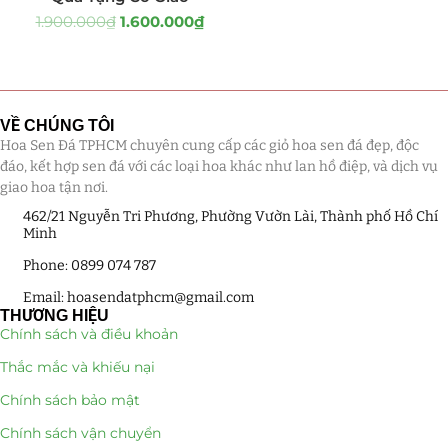
1.900.000
₫
1.600.000
₫
Tiểu Cảnh Lan Sen Đá
(63)
Hoa Ngày Lễ 8/3
(38)
VỀ CHÚNG TÔI
Hoa Tặng 14/2
(16)
Hoa Sen Đá TPHCM chuyên cung cấp các giỏ hoa sen đá đẹp, độc
đáo, kết hợp sen đá với các loại hoa khác như lan hồ điệp, và dịch vụ
Hoa Tặng 20/10
(33)
giao hoa tận nơi.
462/21 Nguyễn Tri Phương, Phường Vườn Lài, Thành phố Hồ Chí
Quà Tặng
(507)
Minh
Quà Noel - Quà Giáng Sinh
(41)
Phone: 0899 074 787
Email: hoasendatphcm@gmail.com
Quà Tặng Khách Hàng
(390)
THƯƠNG HIỆU
Chính sách và điều khoản
Quà Tặng Sếp
(320)
Thắc mắc và khiếu nại
Chính sách bảo mật
Quà Tết
(278)
Chính sách vận chuyển
Quà Tặng 20 11
(77)