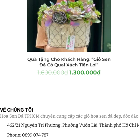
Hồ Điệp và Hoa Sen đá
(289)
Lan Hồ Điệp Truyền Thống
(132)
Lũa Hồ Điệp Sen Đá
(91)
Tiểu Cảnh Lan Sen Đá
(63)
Quà Tặng Cho Khách Hàng: “Giỏ Sen
Hoa Ngày Lễ 8/3
(38)
Đá Có Quai Xách Tiện Lợi”
1.600.000
₫
1.300.000
₫
Hoa Tặng 14/2
(16)
Hoa Tặng 20/10
(33)
Quà Tặng
(507)
VỀ CHÚNG TÔI
Hoa Sen Đá TPHCM chuyên cung cấp các giỏ hoa sen đá đẹp, độc đáo, kế
Quà Noel - Quà Giáng Sinh
(41)
462/21 Nguyễn Tri Phương, Phường Vườn Lài, Thành phố Hồ Chí 
Quà Tặng Khách Hàng
Phone: 0899 074 787
(390)