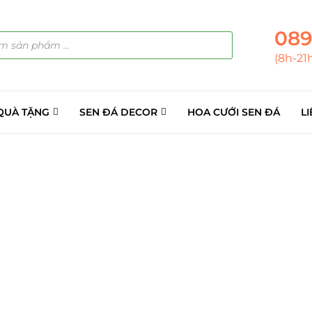
089
(8h-21
QUÀ TẶNG
SEN ĐÁ DECOR
HOA CƯỚI SEN ĐÁ
LI