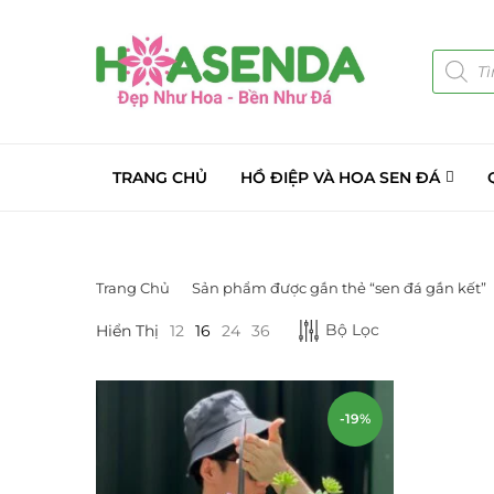
TRANG CHỦ
HỒ ĐIỆP VÀ HOA SEN ĐÁ
Trang Chủ
Sản phẩm được gắn thẻ “sen đá gắn kết”
DANH MỤC SẢN PHẨM
Bộ Lọc
Hiển Thị
12
16
24
36
Giá Sỉ Đại Lý
(145)
Cây Sen Đá Giá Sỉ
(137)
-19%
Chậu Sen Đá Mini
(8)