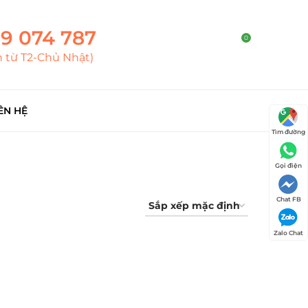
9 074 787
0
h từ T2-Chủ Nhật)
ÊN HỆ
Tìm đường
Gọi điện
Chat FB
Zalo Chat