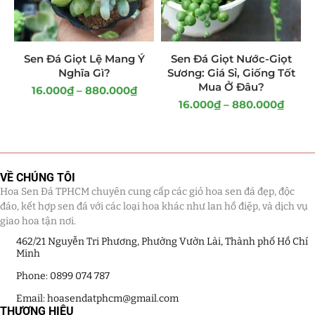
Giá Sỉ Đại Lý
(145)
Cây Sen Đá Giá Sỉ
(137)
Sen Đá Giọt Lệ Mang Ý
Sen Đá Giọt Nước-Giọt
Nghĩa Gì?
Sương: Giá Sỉ, Giống Tốt
Chậu Sen Đá Mini
(8)
Mua Ở Đâu?
16.000
₫
–
880.000
₫
16.000
₫
–
880.000
₫
Hồ Điệp và Hoa Sen đá
(289)
Lan Hồ Điệp Truyền Thống
(132)
VỀ CHÚNG TÔI
Lũa Hồ Điệp Sen Đá
(91)
Hoa Sen Đá TPHCM chuyên cung cấp các giỏ hoa sen đá đẹp, độc
đáo, kết hợp sen đá với các loại hoa khác như lan hồ điệp, và dịch vụ
Tiểu Cảnh Lan Sen Đá
(63)
giao hoa tận nơi.
462/21 Nguyễn Tri Phương, Phường Vườn Lài, Thành phố Hồ Chí
Hoa Ngày Lễ 8/3
(38)
Minh
Hoa Tặng 14/2
(16)
Phone: 0899 074 787
Email: hoasendatphcm@gmail.com
Hoa Tặng 20/10
(33)
THƯƠNG HIỆU