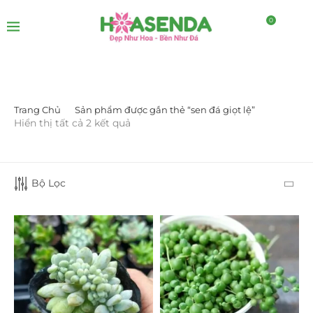
0
Trang Chủ
Sản phẩm được gắn thẻ “sen đá giọt lệ”
LỌC BỞI GIÁ
Hiển thị tất cả 2 kết quả
Bộ Lọc
LỌC
DANH MỤC SẢN PHẨM