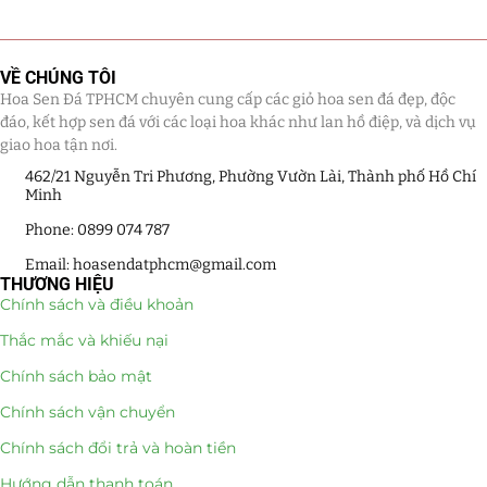
Giá Sỉ Đại Lý
(145)
VỀ CHÚNG TÔI
Cây Sen Đá Giá Sỉ
(137)
Hoa Sen Đá TPHCM chuyên cung cấp các giỏ hoa sen đá đẹp, độc
đáo, kết hợp sen đá với các loại hoa khác như lan hồ điệp, và dịch vụ
Chậu Sen Đá Mini
(8)
giao hoa tận nơi.
462/21 Nguyễn Tri Phương, Phường Vườn Lài, Thành phố Hồ Chí
Hồ Điệp và Hoa Sen đá
(289)
Minh
Lan Hồ Điệp Truyền Thống
(132)
Phone: 0899 074 787
Email: hoasendatphcm@gmail.com
Lũa Hồ Điệp Sen Đá
(91)
THƯƠNG HIỆU
Chính sách và điều khoản
Tiểu Cảnh Lan Sen Đá
(63)
Thắc mắc và khiếu nại
Hoa Ngày Lễ 8/3
(38)
Chính sách bảo mật
Chính sách vận chuyển
Hoa Tặng 14/2
(16)
Chính sách đổi trả và hoàn tiền
Hoa Tặng 20/10
(33)
Hướng dẫn thanh toán