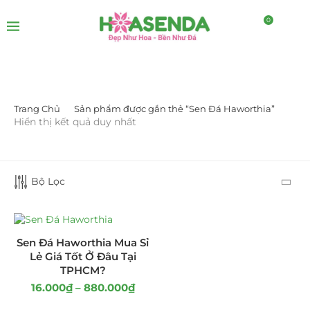
0
Trang Chủ
Sản phẩm được gắn thẻ “Sen Đá Haworthia”
LỌC BỞI GIÁ
Hiển thị kết quả duy nhất
Bộ Lọc
LỌC
Sen Đá Haworthia Mua Sỉ
Lẻ Giá Tốt Ở Đâu Tại
TPHCM?
16.000
₫
–
880.000
₫
DANH MỤC SẢN PHẨM