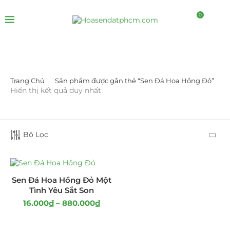
0
Trang Chủ
Sản phẩm được gắn thẻ “Sen Đá Hoa Hồng Đỏ”
LỌC BỞI GIÁ
Hiển thị kết quả duy nhất
Bộ Lọc
LỌC
Sen Đá Hoa Hồng Đỏ Một
Tình Yêu Sắt Son
16.000
₫
–
880.000
₫
DANH MỤC SẢN PHẨM