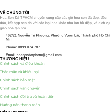
Giá Sỉ Đại Lý
(145)
VỀ CHÚNG TÔI
Hoa Sen Đá TPHCM chuyên cung cấp các giỏ hoa sen đá đẹp, độc
Cây Sen Đá Giá Sỉ
(137)
đáo, kết hợp sen đá với các loại hoa khác như lan hồ điệp, và dịch vụ
giao hoa tận nơi.
Chậu Sen Đá Mini
(8)
462/21 Nguyễn Tri Phương, Phường Vườn Lài, Thành phố Hồ Chí
Minh
Hồ Điệp và Hoa Sen đá
(289)
Phone: 0899 074 787
Lan Hồ Điệp Truyền Thống
(132)
Email: hoasendatphcm@gmail.com
THƯƠNG HIỆU
Chính sách và điều khoản
Lũa Hồ Điệp Sen Đá
(91)
Thắc mắc và khiếu nại
Tiểu Cảnh Lan Sen Đá
(63)
Chính sách bảo mật
Hoa Ngày Lễ 8/3
(38)
Chính sách vận chuyển
Chính sách đổi trả và hoàn tiền
Hoa Tặng 14/2
(16)
Hướng dẫn thanh toán
Hoa Tặng 20/10
(33)