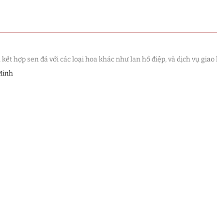
Sen đá
(289)
Truyền Thống
(132)
Sen Đá
(91)
t hợp sen đá với các loại hoa khác như lan hồ điệp, và dịch vụ giao 
Minh
 Sen Đá
(63)
(38)
(16)
(33)
(507)
à Giáng Sinh
(41)
ch Hàng
(390)