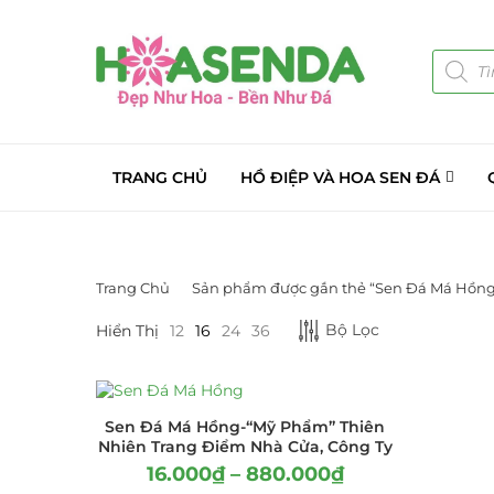
TRANG CHỦ
HỒ ĐIỆP VÀ HOA SEN ĐÁ
Trang Chủ
Sản phẩm được gắn thẻ “Sen Đá Má Hồng
LỌC BỞI GIÁ
DANH MỤC S
Bộ Lọc
Hiển Thị
12
16
24
36
Giá Sỉ Đại Lý
Cây Sen Đá Gi
Sen Đá Má Hồng-“Mỹ Phẩm” Thiên
Nhiên Trang Điểm Nhà Cửa, Công Ty
Chậu Sen Đá M
16.000
₫
–
880.000
₫