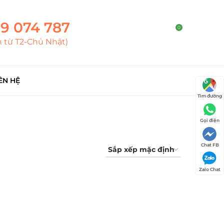
9 074 787
0
h từ T2-Chủ Nhật)
ÊN HỆ
Tìm đường
Gọi điện
Chat FB
Zalo Chat