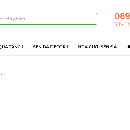
089
(8h-21
QUÀ TẶNG
SEN ĐÁ DECOR
HOA CƯỚI SEN ĐÁ
LI
”
ẢN PHẨM
(145)
á Sỉ
(137)
ini
(8)