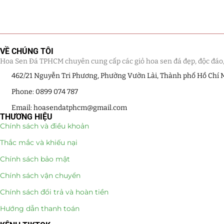
LỌC
Hồ Điệp và Hoa 
Lan Hồ Điệp 
VỀ CHÚNG TÔI
Lũa Hồ Điệp 
Hoa Sen Đá TPHCM chuyên cung cấp các giỏ hoa sen đá đẹp, độc đáo, kế
462/21 Nguyễn Tri Phương, Phường Vườn Lài, Thành phố Hồ Chí 
Tiểu Cảnh Lan
Phone: 0899 074 787
Hoa Ngày Lễ 8/3
Email: hoasendatphcm@gmail.com
THƯƠNG HIỆU
Hoa Tặng 14/2
Chính sách và điều khoản
Thắc mắc và khiếu nại
Hoa Tặng 20/10
Chính sách bảo mật
Quà Tặng
Chính sách vận chuyển
Quà Noel - Qu
Chính sách đổi trả và hoàn tiền
Hướng dẫn thanh toán
Quà Tặng Khá