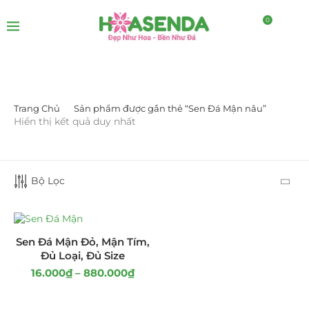
0
Trang Chủ
Sản phẩm được gắn thẻ “Sen Đá Mận nâu”
LỌC BỞI GIÁ
Hiển thị kết quả duy nhất
Bộ Lọc
LỌC
Sen Đá Mận Đỏ, Mận Tím,
Đủ Loại, Đủ Size
16.000
₫
–
880.000
₫
DANH MỤC SẢN PHẨM