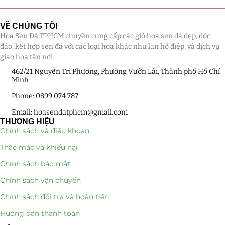
Giá Sỉ Đại Lý
(145)
VỀ CHÚNG TÔI
Hoa Sen Đá TPHCM chuyên cung cấp các giỏ hoa sen đá đẹp, độc
Cây Sen Đá Giá Sỉ
(137)
đáo, kết hợp sen đá với các loại hoa khác như lan hồ điệp, và dịch vụ
giao hoa tận nơi.
Chậu Sen Đá Mini
(8)
462/21 Nguyễn Tri Phương, Phường Vườn Lài, Thành phố Hồ Chí
Minh
Hồ Điệp và Hoa Sen đá
(289)
Phone: 0899 074 787
Lan Hồ Điệp Truyền Thống
(132)
Email: hoasendatphcm@gmail.com
THƯƠNG HIỆU
Lũa Hồ Điệp Sen Đá
(91)
Chính sách và điều khoản
Thắc mắc và khiếu nại
Tiểu Cảnh Lan Sen Đá
(63)
Chính sách bảo mật
Hoa Ngày Lễ 8/3
(38)
Chính sách vận chuyển
Hoa Tặng 14/2
(16)
Chính sách đổi trả và hoàn tiền
Hướng dẫn thanh toán
Hoa Tặng 20/10
(33)