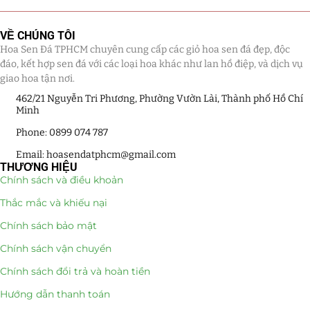
Giá Sỉ Đại Lý
(145)
VỀ CHÚNG TÔI
Hoa Sen Đá TPHCM chuyên cung cấp các giỏ hoa sen đá đẹp, độc
Cây Sen Đá Giá Sỉ
(137)
đáo, kết hợp sen đá với các loại hoa khác như lan hồ điệp, và dịch vụ
giao hoa tận nơi.
Chậu Sen Đá Mini
(8)
462/21 Nguyễn Tri Phương, Phường Vườn Lài, Thành phố Hồ Chí
Minh
Hồ Điệp và Hoa Sen đá
(289)
Phone: 0899 074 787
Lan Hồ Điệp Truyền Thống
(132)
Email: hoasendatphcm@gmail.com
THƯƠNG HIỆU
Lũa Hồ Điệp Sen Đá
(91)
Chính sách và điều khoản
Thắc mắc và khiếu nại
Tiểu Cảnh Lan Sen Đá
(63)
Chính sách bảo mật
Hoa Ngày Lễ 8/3
(38)
Chính sách vận chuyển
Hoa Tặng 14/2
(16)
Chính sách đổi trả và hoàn tiền
Hướng dẫn thanh toán
Hoa Tặng 20/10
(33)