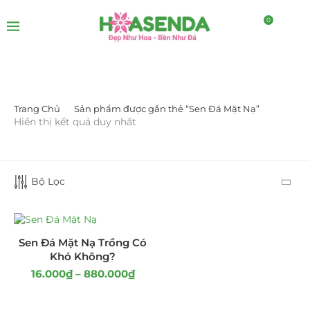
0
Trang Chủ
Sản phẩm được gắn thẻ “Sen Đá Mặt Nạ”
LỌC BỞI GIÁ
Hiển thị kết quả duy nhất
Bộ Lọc
LỌC
Sen Đá Mặt Nạ Trồng Có
Khó Không?
16.000
₫
–
880.000
₫
DANH MỤC SẢN PHẨM