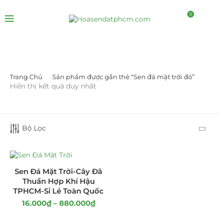
0
Trang Chủ
Sản phẩm được gắn thẻ “Sen đá mặt trời đỏ”
LỌC BỞI GIÁ
Hiển thị kết quả duy nhất
Bộ Lọc
LỌC
Sen Đá Mặt Trời-Cây Đã
Thuần Hợp Khí Hậu
TPHCM-Sỉ Lẻ Toàn Quốc
16.000
₫
–
880.000
₫
DANH MỤC SẢN PHẨM