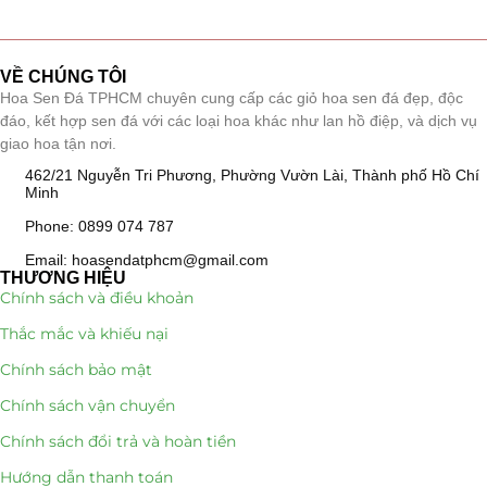
Giá Sỉ Đại Lý
(145)
VỀ CHÚNG TÔI
Cây Sen Đá Giá Sỉ
(137)
Hoa Sen Đá TPHCM chuyên cung cấp các giỏ hoa sen đá đẹp, độc
đáo, kết hợp sen đá với các loại hoa khác như lan hồ điệp, và dịch vụ
Chậu Sen Đá Mini
(8)
giao hoa tận nơi.
462/21 Nguyễn Tri Phương, Phường Vườn Lài, Thành phố Hồ Chí
Hồ Điệp và Hoa Sen đá
(289)
Minh
Phone: 0899 074 787
Lan Hồ Điệp Truyền Thống
(132)
Email: hoasendatphcm@gmail.com
Lũa Hồ Điệp Sen Đá
(91)
THƯƠNG HIỆU
Chính sách và điều khoản
Tiểu Cảnh Lan Sen Đá
(63)
Thắc mắc và khiếu nại
Chính sách bảo mật
Hoa Ngày Lễ 8/3
(38)
Chính sách vận chuyển
Hoa Tặng 14/2
(16)
Chính sách đổi trả và hoàn tiền
Hoa Tặng 20/10
(33)
Hướng dẫn thanh toán