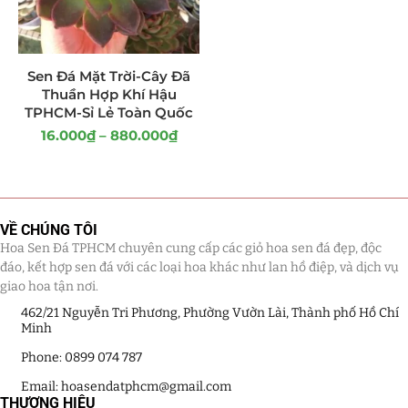
Giá Sỉ Đại Lý
(145)
Cây Sen Đá Giá Sỉ
(137)
Sen Đá Mặt Trời-Cây Đã
Thuần Hợp Khí Hậu
Chậu Sen Đá Mini
(8)
TPHCM-Sỉ Lẻ Toàn Quốc
16.000
₫
–
880.000
₫
Hồ Điệp và Hoa Sen đá
(289)
Lan Hồ Điệp Truyền Thống
(132)
VỀ CHÚNG TÔI
Lũa Hồ Điệp Sen Đá
(91)
Hoa Sen Đá TPHCM chuyên cung cấp các giỏ hoa sen đá đẹp, độc
đáo, kết hợp sen đá với các loại hoa khác như lan hồ điệp, và dịch vụ
Tiểu Cảnh Lan Sen Đá
(63)
giao hoa tận nơi.
462/21 Nguyễn Tri Phương, Phường Vườn Lài, Thành phố Hồ Chí
Hoa Ngày Lễ 8/3
(38)
Minh
Hoa Tặng 14/2
(16)
Phone: 0899 074 787
Email: hoasendatphcm@gmail.com
Hoa Tặng 20/10
(33)
THƯƠNG HIỆU