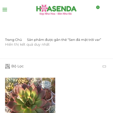
0
Trang Chủ
Sản phẩm được gắn thẻ “Sen đá mặt trời var”
LỌC BỞI GIÁ
Hiển thị kết quả duy nhất
Bộ Lọc
LỌC
DANH MỤC SẢN PHẨM