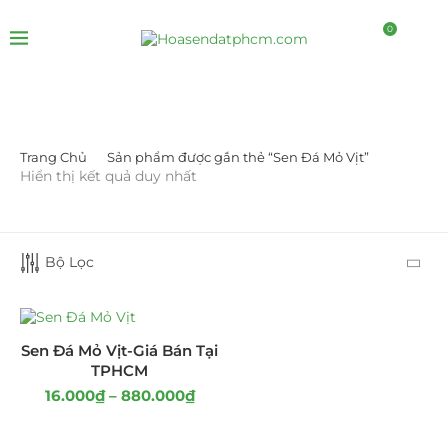
0
Trang Chủ
Sản phẩm được gắn thẻ “Sen Đá Mỏ Vịt”
LỌC BỞI GIÁ
Hiển thị kết quả duy nhất
Bộ Lọc
LỌC
Sen Đá Mỏ Vịt-Giá Bán Tại
TPHCM
16.000
₫
–
880.000
₫
DANH MỤC SẢN PHẨM