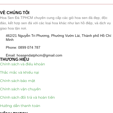
Giá Sỉ Đại Lý
(145)
VỀ CHÚNG TÔI
Hoa Sen Đá TPHCM chuyên cung cấp các giỏ hoa sen đá đẹp, độc
Cây Sen Đá Giá Sỉ
(137)
đáo, kết hợp sen đá với các loại hoa khác như lan hồ điệp, và dịch vụ
giao hoa tận nơi.
Chậu Sen Đá Mini
(8)
462/21 Nguyễn Tri Phương, Phường Vườn Lài, Thành phố Hồ Chí
Minh
Hồ Điệp và Hoa Sen đá
(289)
Phone: 0899 074 787
Lan Hồ Điệp Truyền Thống
(132)
Email: hoasendatphcm@gmail.com
THƯƠNG HIỆU
Chính sách và điều khoản
Lũa Hồ Điệp Sen Đá
(91)
Thắc mắc và khiếu nại
Tiểu Cảnh Lan Sen Đá
(63)
Chính sách bảo mật
Hoa Ngày Lễ 8/3
(38)
Chính sách vận chuyển
Chính sách đổi trả và hoàn tiền
Hoa Tặng 14/2
(16)
Hướng dẫn thanh toán
Hoa Tặng 20/10
(33)