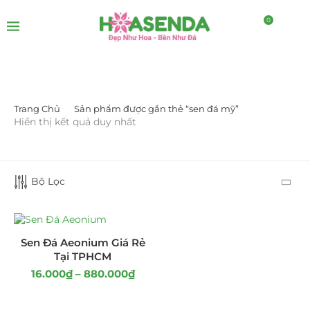
0
Trang Chủ
Sản phẩm được gắn thẻ “sen đá mỹ”
LỌC BỞI GIÁ
Hiển thị kết quả duy nhất
Bộ Lọc
LỌC
Sen Đá Aeonium Giá Rẻ
Tại TPHCM
16.000
₫
–
880.000
₫
DANH MỤC SẢN PHẨM