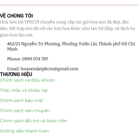
Giá Sỉ Đại Lý
(145)
VỀ CHÚNG TÔI
Hoa Sen Đá TPHCM chuyên cung cấp các giỏ hoa sen đá đẹp, độc
Cây Sen Đá Giá Sỉ
(137)
đáo, kết hợp sen đá với các loại hoa khác như lan hồ điệp, và dịch vụ
giao hoa tận nơi.
Chậu Sen Đá Mini
(8)
462/21 Nguyễn Tri Phương, Phường Vườn Lài, Thành phố Hồ Chí
Minh
Hồ Điệp và Hoa Sen đá
(289)
Phone: 0899 074 787
Lan Hồ Điệp Truyền Thống
(132)
Email: hoasendatphcm@gmail.com
THƯƠNG HIỆU
Lũa Hồ Điệp Sen Đá
(91)
Chính sách và điều khoản
Thắc mắc và khiếu nại
Tiểu Cảnh Lan Sen Đá
(63)
Chính sách bảo mật
Hoa Ngày Lễ 8/3
(38)
Chính sách vận chuyển
Hoa Tặng 14/2
(16)
Chính sách đổi trả và hoàn tiền
Hướng dẫn thanh toán
Hoa Tặng 20/10
(33)