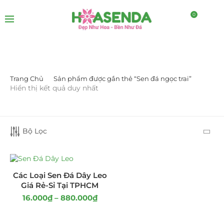
0
Trang Chủ
Sản phẩm được gắn thẻ “Sen đá ngọc trai”
LỌC BỞI GIÁ
Hiển thị kết quả duy nhất
Bộ Lọc
LỌC
Các Loại Sen Đá Dây Leo
Giá Rẻ-Sỉ Tại TPHCM
16.000
₫
–
880.000
₫
DANH MỤC SẢN PHẨM