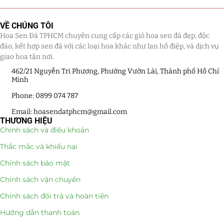
Giá Sỉ Đại Lý
(145)
VỀ CHÚNG TÔI
Hoa Sen Đá TPHCM chuyên cung cấp các giỏ hoa sen đá đẹp, độc
Cây Sen Đá Giá Sỉ
(137)
đáo, kết hợp sen đá với các loại hoa khác như lan hồ điệp, và dịch vụ
giao hoa tận nơi.
Chậu Sen Đá Mini
(8)
462/21 Nguyễn Tri Phương, Phường Vườn Lài, Thành phố Hồ Chí
Minh
Hồ Điệp và Hoa Sen đá
(289)
Phone: 0899 074 787
Lan Hồ Điệp Truyền Thống
(132)
Email: hoasendatphcm@gmail.com
THƯƠNG HIỆU
Lũa Hồ Điệp Sen Đá
(91)
Chính sách và điều khoản
Thắc mắc và khiếu nại
Tiểu Cảnh Lan Sen Đá
(63)
Chính sách bảo mật
Hoa Ngày Lễ 8/3
(38)
Chính sách vận chuyển
Hoa Tặng 14/2
(16)
Chính sách đổi trả và hoàn tiền
Hướng dẫn thanh toán
Hoa Tặng 20/10
(33)