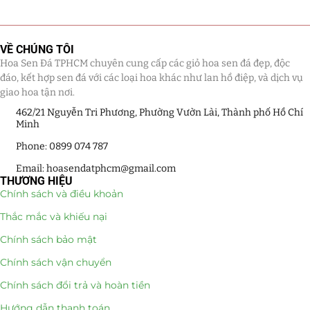
Giá Sỉ Đại Lý
(145)
VỀ CHÚNG TÔI
Cây Sen Đá Giá Sỉ
(137)
Hoa Sen Đá TPHCM chuyên cung cấp các giỏ hoa sen đá đẹp, độc
đáo, kết hợp sen đá với các loại hoa khác như lan hồ điệp, và dịch vụ
Chậu Sen Đá Mini
(8)
giao hoa tận nơi.
462/21 Nguyễn Tri Phương, Phường Vườn Lài, Thành phố Hồ Chí
Hồ Điệp và Hoa Sen đá
(289)
Minh
Lan Hồ Điệp Truyền Thống
(132)
Phone: 0899 074 787
Email: hoasendatphcm@gmail.com
Lũa Hồ Điệp Sen Đá
(91)
THƯƠNG HIỆU
Chính sách và điều khoản
Tiểu Cảnh Lan Sen Đá
(63)
Thắc mắc và khiếu nại
Hoa Ngày Lễ 8/3
(38)
Chính sách bảo mật
Chính sách vận chuyển
Hoa Tặng 14/2
(16)
Chính sách đổi trả và hoàn tiền
Hoa Tặng 20/10
(33)
Hướng dẫn thanh toán