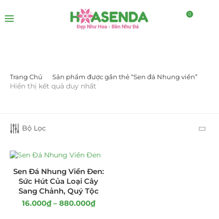
0
Trang Chủ
Sản phẩm được gắn thẻ “Sen đá Nhung viền”
LỌC BỞI GIÁ
Hiển thị kết quả duy nhất
Bộ Lọc
LỌC
Sen Đá Nhung Viền Đen:
Sức Hút Của Loại Cây
Sang Chảnh, Quý Tộc
16.000
₫
–
880.000
₫
DANH MỤC SẢN PHẨM