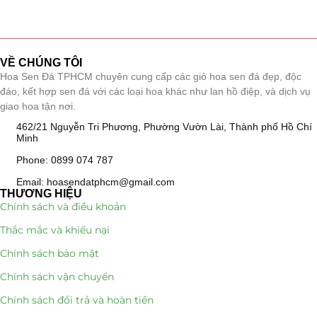
Tiểu Cảnh Lan Sen Đá
(63)
Hoa Ngày Lễ 8/3
(38)
VỀ CHÚNG TÔI
Hoa Sen Đá TPHCM chuyên cung cấp các giỏ hoa sen đá đẹp, độc
Hoa Tặng 14/2
đáo, kết hợp sen đá với các loại hoa khác như lan hồ điệp, và dịch vụ
(16)
giao hoa tận nơi.
Hoa Tặng 20/10
(33)
462/21 Nguyễn Tri Phương, Phường Vườn Lài, Thành phố Hồ Chí
Minh
Quà Tặng
(507)
Phone: 0899 074 787
Email: hoasendatphcm@gmail.com
Quà Noel - Quà Giáng Sinh
(41)
THƯƠNG HIỆU
Chính sách và điều khoản
Quà Tặng Khách Hàng
(390)
Thắc mắc và khiếu nại
Quà Tặng Sếp
(320)
Chính sách bảo mật
Chính sách vận chuyển
Quà Tết
(278)
Chính sách đổi trả và hoàn tiền
Quà Tặng 20 11
(77)