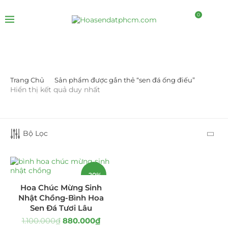
0
Trang Chủ
Sản phẩm được gắn thẻ “sen đá ống điếu”
DANH MỤC SẢN PHẨM
Hiển thị kết quả duy nhất
Giá Sỉ Đại Lý
(145)
Bộ Lọc
Cây Sen Đá Giá Sỉ
(137)
Chậu Sen Đá Mini
(8)
-20%
Hồ Điệp và Hoa Sen đá
(289)
Hoa Chúc Mừng Sinh
Nhật Chồng-Bình Hoa
Lan Hồ Điệp Truyền Thống
(132)
Sen Đá Tươi Lâu
1.100.000
₫
880.000
₫
Lũa Hồ Điệp Sen Đá
(91)