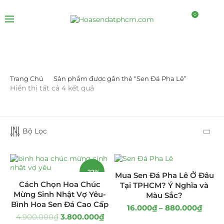
0
Trang Chủ
Sản phẩm được gắn thẻ “Sen Đá Pha Lê”
LỌC BỞI GIÁ
Hiển thị tất cả 4 kết quả
Bộ Lọc
-22%
LỌC
Mua Sen Đá Pha Lê Ở Đâu
Cách Chọn Hoa Chúc
Tại TPHCM? Ý Nghĩa và
Mừng Sinh Nhật Vợ Yêu-
Màu Sắc?
Bình Hoa Sen Đá Cao Cấp
16.000
₫
–
880.000
₫
DANH MỤC SẢN PHẨM
4.900.000
₫
3.800.000
₫