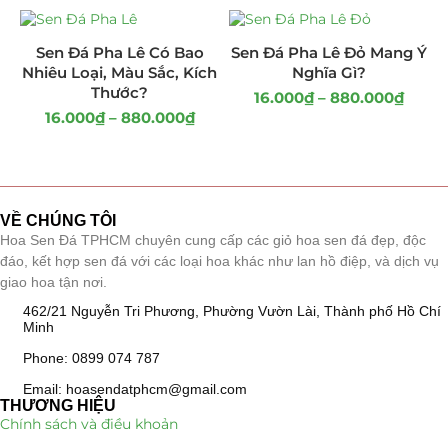
Giá Sỉ Đại Lý
(145)
Sen Đá Pha Lê Có Bao
Sen Đá Pha Lê Đỏ Mang Ý
Nhiêu Loại, Màu Sắc, Kích
Nghĩa Gì?
Cây Sen Đá Giá Sỉ
(137)
Thước?
16.000
₫
–
880.000
₫
16.000
₫
–
880.000
₫
Chậu Sen Đá Mini
(8)
Hồ Điệp và Hoa Sen đá
(289)
Lan Hồ Điệp Truyền Thống
(132)
VỀ CHÚNG TÔI
Hoa Sen Đá TPHCM chuyên cung cấp các giỏ hoa sen đá đẹp, độc
Lũa Hồ Điệp Sen Đá
(91)
đáo, kết hợp sen đá với các loại hoa khác như lan hồ điệp, và dịch vụ
giao hoa tận nơi.
Tiểu Cảnh Lan Sen Đá
(63)
462/21 Nguyễn Tri Phương, Phường Vườn Lài, Thành phố Hồ Chí
Minh
Hoa Ngày Lễ 8/3
(38)
Phone: 0899 074 787
Hoa Tặng 14/2
Email: hoasendatphcm@gmail.com
(16)
THƯƠNG HIỆU
Chính sách và điều khoản
Hoa Tặng 20/10
(33)