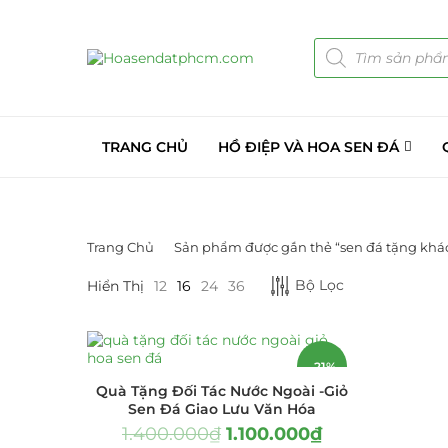
TRANG CHỦ
HỒ ĐIỆP VÀ HOA SEN ĐÁ
Trang Chủ
Sản phẩm được gắn thẻ “sen đá tặng khá
DANH MỤC SẢN PHẨM
Bộ Lọc
Hiển Thị
12
16
24
36
Giá Sỉ Đại Lý
(145)
Cây Sen Đá Giá Sỉ
(137)
-21%
Quà Tặng Đối Tác Nước Ngoài -Giỏ
Chậu Sen Đá Mini
(8)
Sen Đá Giao Lưu Văn Hóa
1.400.000
₫
1.100.000
₫