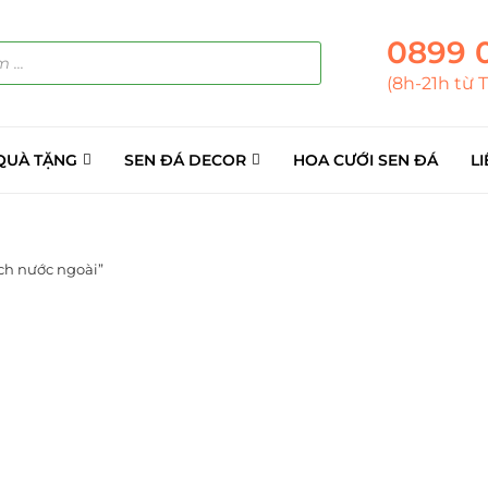
0899 
(8h-21h từ 
QUÀ TẶNG
SEN ĐÁ DECOR
HOA CƯỚI SEN ĐÁ
LI
ch nước ngoài”