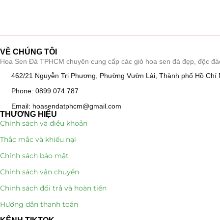
Hồ Điệp và Hoa Sen đá
(289)
Lan Hồ Điệp Truyền Thống
(132)
Lũa Hồ Điệp Sen Đá
(91)
VỀ CHÚNG TÔI
Hoa Sen Đá TPHCM chuyên cung cấp các giỏ hoa sen đá đẹp, độc đáo, k
Tiểu Cảnh Lan Sen Đá
(63)
462/21 Nguyễn Tri Phương, Phường Vườn Lài, Thành phố Hồ Chí 
Hoa Ngày Lễ 8/3
(38)
Phone: 0899 074 787
Email: hoasendatphcm@gmail.com
Hoa Tặng 14/2
(16)
THƯƠNG HIỆU
Chính sách và điều khoản
Hoa Tặng 20/10
(33)
Thắc mắc và khiếu nại
Chính sách bảo mật
Quà Tặng
(507)
Chính sách vận chuyển
Quà Noel - Quà Giáng Sinh
Chính sách đổi trả và hoàn tiền
(41)
Quà Tặng Khách Hàng
Hướng dẫn thanh toán
(390)