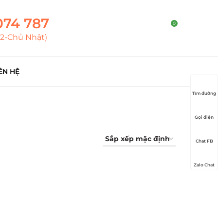
074 787
0
T2-Chủ Nhật)
ÊN HỆ
Tìm đường
Gọi điện
Chat FB
Zalo Chat