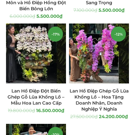
Môn và Hồ Điệp Hồng Đột
Sang Trọng
Biến Bông Lớn
Quà Tặng
(507)
7.100.000
₫
5.500.000
₫
6.000.000
₫
5.500.000
₫
Quà Noel - Quà Giáng Sinh
(41)
-17%
-12%
Quà Tặng Khách Hàng
(390)
Quà Tặng Sếp
(320)
Quà Tết
(278)
Quà Tặng 20 11
(77)
Lan Hồ Điệp Đột Biến
Lan Hồ Điệp Ghép Gỗ Lũa
Sen Đá DECOR
(397)
Ghép Gỗ Lũa Khổng Lồ –
Khổng Lồ – Hoa Tặng
Mẫu Hoa Lan Cao Cấp
Doanh Nhân, Doanh
Bình Hoa Sen Đá
(106)
Nghiệp Ý Nghĩa
19.800.000
₫
16.500.000
₫
27.500.000
₫
24.200.000
₫
Bó Hoa Sen Đá
(32)
Hoa Cưới Sen Đá
(29)
-10%