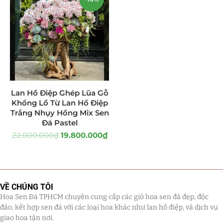
Hoa Khai Trương Sen Đá
(299)
Hoa Sinh Nhật Sen Đá
(340)
Lẵng Hoa Sen Đá
(160)
Tiểu Cảnh Sen Đá
(35)
Lan Hồ Điệp Ghép Lũa Gỗ
Khổng Lồ Từ Lan Hồ Điệp
Tranh Sen Đá 3D
(31)
Trắng Nhụy Hồng Mix Sen
Đá Pastel
Uncategorized
(8)
22.000.000
₫
19.800.000
₫
VỀ CHÚNG TÔI
Hoa Sen Đá TPHCM chuyên cung cấp các giỏ hoa sen đá đẹp, độc
đáo, kết hợp sen đá với các loại hoa khác như lan hồ điệp, và dịch vụ
giao hoa tận nơi.