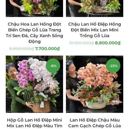
Giá Sỉ Đại Lý
(145)
Cây Sen Đá Giá Sỉ
(137)
Chậu Hoa Lan Hồng Đột
Chậu Lan Hồ Điệp Hồng
Biến Ghép Gỗ Lũa Trang
Đột Biến Mix Lan Mini
Chậu Sen Đá Mini
(8)
Trí Sen Đá, Cây Xanh Sống
Trồng Gỗ Lũa
Động
10.100.000
₫
8.800.000
₫
Hồ Điệp và Hoa Sen đá
(289)
8.800.000
₫
7.700.000
₫
Lan Hồ Điệp Truyền Thống
(132)
-8%
-23%
Lũa Hồ Điệp Sen Đá
(91)
Tiểu Cảnh Lan Sen Đá
(63)
Hoa Ngày Lễ 8/3
(38)
Hoa Tặng 14/2
(16)
Hộp Gỗ Lan Hồ Điệp Mini
Lan Hồ Điệp Chậu Màu
Hoa Tặng 20/10
(33)
Mix Lan Hồ Điệp Màu Tím
Cam Gạch Ghép Gỗ Lũa