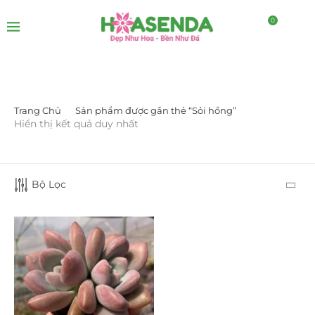
0
Trang Chủ
Sản phẩm được gắn thẻ “Sỏi hồng”
LỌC BỞI GIÁ
Hiển thị kết quả duy nhất
Bộ Lọc
LỌC
DANH MỤC SẢN PHẨM