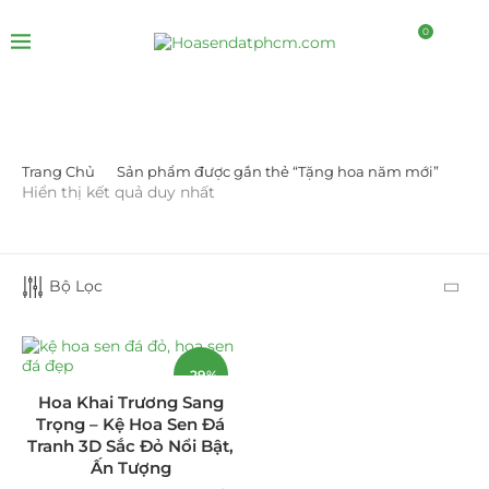
0
Trang Chủ
Sản phẩm được gắn thẻ “Tặng hoa năm mới”
DANH MỤC SẢN PHẨM
Hiển thị kết quả duy nhất
Giá Sỉ Đại Lý
(145)
Bộ Lọc
Cây Sen Đá Giá Sỉ
(137)
Chậu Sen Đá Mini
(8)
-29%
Hồ Điệp và Hoa Sen đá
(289)
Hoa Khai Trương Sang
Trọng – Kệ Hoa Sen Đá
Lan Hồ Điệp Truyền Thống
(132)
Tranh 3D Sắc Đỏ Nổi Bật,
Ấn Tượng
Lũa Hồ Điệp Sen Đá
(91)