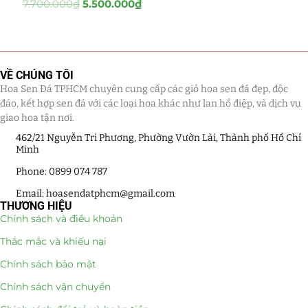
7.700.000
₫
5.500.000
₫
Tiểu Cảnh Lan Sen Đá
(63)
Hoa Ngày Lễ 8/3
(38)
VỀ CHÚNG TÔI
Hoa Tặng 14/2
Hoa Sen Đá TPHCM chuyên cung cấp các giỏ hoa sen đá đẹp, độc
(16)
đáo, kết hợp sen đá với các loại hoa khác như lan hồ điệp, và dịch vụ
giao hoa tận nơi.
Hoa Tặng 20/10
(33)
462/21 Nguyễn Tri Phương, Phường Vườn Lài, Thành phố Hồ Chí
Minh
Quà Tặng
(507)
Phone: 0899 074 787
Quà Noel - Quà Giáng Sinh
(41)
Email: hoasendatphcm@gmail.com
THƯƠNG HIỆU
Quà Tặng Khách Hàng
(390)
Chính sách và điều khoản
Thắc mắc và khiếu nại
Quà Tặng Sếp
(320)
Chính sách bảo mật
Quà Tết
(278)
Chính sách vận chuyển
Quà Tặng 20 11
(77)