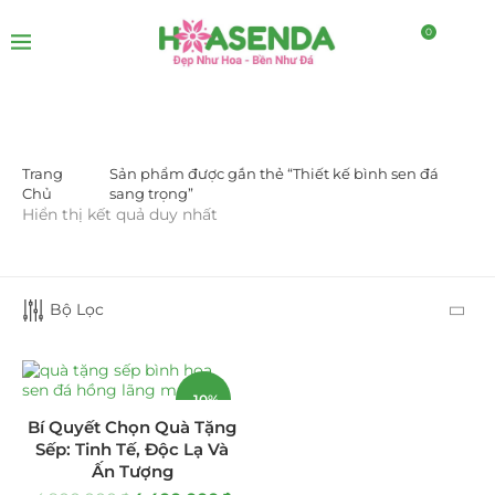
0
Trang
Sản phẩm được gắn thẻ “Thiết kế bình sen đá
DANH MỤC SẢN PHẨM
Chủ
sang trọng”
Hiển thị kết quả duy nhất
Giá Sỉ Đại Lý
(145)
Cây Sen Đá Giá Sỉ
(137)
Bộ Lọc
Chậu Sen Đá Mini
(8)
Hồ Điệp và Hoa Sen đá
(289)
-10%
Bí Quyết Chọn Quà Tặng
Lan Hồ Điệp Truyền Thống
(132)
Sếp: Tinh Tế, Độc Lạ Và
Ấn Tượng
Lũa Hồ Điệp Sen Đá
(91)