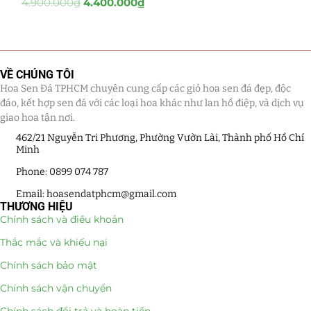
4.900.000
₫
4.400.000
₫
Tiểu Cảnh Lan Sen Đá
(63)
Hoa Ngày Lễ 8/3
(38)
VỀ CHÚNG TÔI
Hoa Sen Đá TPHCM chuyên cung cấp các giỏ hoa sen đá đẹp, độc
Hoa Tặng 14/2
(16)
đáo, kết hợp sen đá với các loại hoa khác như lan hồ điệp, và dịch vụ
giao hoa tận nơi.
Hoa Tặng 20/10
(33)
462/21 Nguyễn Tri Phương, Phường Vườn Lài, Thành phố Hồ Chí
Minh
Quà Tặng
(507)
Phone: 0899 074 787
Quà Noel - Quà Giáng Sinh
(41)
Email: hoasendatphcm@gmail.com
THƯƠNG HIỆU
Quà Tặng Khách Hàng
(390)
Chính sách và điều khoản
Thắc mắc và khiếu nại
Quà Tặng Sếp
(320)
Chính sách bảo mật
Quà Tết
(278)
Chính sách vận chuyển
Quà Tặng 20 11
(77)