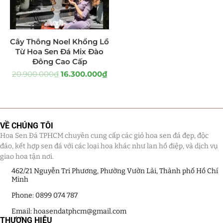
Tiểu Cảnh Lan Sen Đá
(63)
Cây Thông Noel Khổng Lồ
Hoa Ngày Lễ 8/3
(38)
Từ Hoa Sen Đá Mix Đào
Đông Cao Cấp
Hoa Tặng 14/2
(16)
20.900.000
₫
16.300.000
₫
Hoa Tặng 20/10
(33)
Quà Tặng
(507)
VỀ CHÚNG TÔI
Quà Noel - Quà Giáng Sinh
(41)
Hoa Sen Đá TPHCM chuyên cung cấp các giỏ hoa sen đá đẹp, độc
đáo, kết hợp sen đá với các loại hoa khác như lan hồ điệp, và dịch vụ
Quà Tặng Khách Hàng
(390)
giao hoa tận nơi.
462/21 Nguyễn Tri Phương, Phường Vườn Lài, Thành phố Hồ Chí
Quà Tặng Sếp
(320)
Minh
Phone: 0899 074 787
Quà Tết
(278)
Email: hoasendatphcm@gmail.com
THƯƠNG HIỆU
Quà Tặng 20 11
(77)