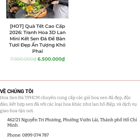
Tiểu Cảnh Lan Sen Đá
(63)
[HOT] Quà Tết Cao Cấp
Hoa Ngày Lễ 8/3
(38)
2026: Tranh Hoa 3D Lan
Mini Kết Sen Đá Để Bàn
Hoa Tặng 14/2
(16)
Tươi Đẹp Ấn Tượng Khó
Phai
Hoa Tặng 20/10
(33)
7.900.000
₫
6.500.000
₫
Quà Tặng
(507)
Quà Noel - Quà Giáng Sinh
(41)
VỀ CHÚNG TÔI
Quà Tặng Khách Hàng
(390)
Hoa Sen Đá TPHCM chuyên cung cấp các giỏ hoa sen đá đẹp, độc
đáo, kết hợp sen đá với các loại hoa khác như lan hồ điệp, và dịch vụ
giao hoa tận nơi.
Quà Tặng Sếp
(320)
462/21 Nguyễn Tri Phương, Phường Vườn Lài, Thành phố Hồ Chí
Quà Tết
(278)
Minh
Phone: 0899 074 787
Quà Tặng 20 11
(77)