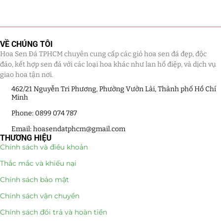
Tiểu Cảnh Lan Sen Đá
(63)
Hoa Ngày Lễ 8/3
(38)
VỀ CHÚNG TÔI
Hoa Sen Đá TPHCM chuyên cung cấp các giỏ hoa sen đá đẹp, độc
Hoa Tặng 14/2
(16)
đáo, kết hợp sen đá với các loại hoa khác như lan hồ điệp, và dịch vụ
giao hoa tận nơi.
Hoa Tặng 20/10
(33)
462/21 Nguyễn Tri Phương, Phường Vườn Lài, Thành phố Hồ Chí
Minh
Quà Tặng
(507)
Phone: 0899 074 787
Email: hoasendatphcm@gmail.com
Quà Noel - Quà Giáng Sinh
(41)
THƯƠNG HIỆU
Chính sách và điều khoản
Quà Tặng Khách Hàng
(390)
Thắc mắc và khiếu nại
Quà Tặng Sếp
(320)
Chính sách bảo mật
Chính sách vận chuyển
Quà Tết
(278)
Chính sách đổi trả và hoàn tiền
Quà Tặng 20 11
(77)