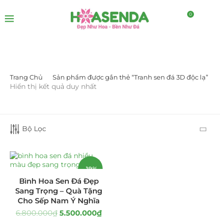
0
Trang Chủ
Sản phẩm được gắn thẻ “Tranh sen đá 3D độc lạ”
DANH MỤC SẢN PHẨM
Hiển thị kết quả duy nhất
Giá Sỉ Đại Lý
(145)
Bộ Lọc
Cây Sen Đá Giá Sỉ
(137)
Chậu Sen Đá Mini
(8)
-19%
Hồ Điệp và Hoa Sen đá
(289)
Bình Hoa Sen Đá Đẹp
Sang Trọng – Quà Tặng
Lan Hồ Điệp Truyền Thống
(132)
HOT
Cho Sếp Nam Ý Nghĩa
6.800.000
₫
5.500.000
₫
Lũa Hồ Điệp Sen Đá
(91)