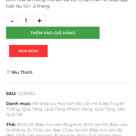
tươi lâu từ 1 -2 tháng
THÊM VÀO GIỎ HÀNG
MUA NGAY
Yêu Thích
SKU:
SD81552
Danh mục:
Hồ Điệp và Hoa Sen đá
,
Lan Hồ Điệp Truyền
Thống
,
Quà Tặng
,
Quà Tặng Khách Hàng
,
Quà Tặng Sếp
,
Quà Tết
Thẻ:
Bình hồ điệp mix sen đá giá rẻ
,
Bình lan hồ điệp siêu
to khổng lồ
,
Chậu lan đẹp
,
Chậu lan hồ điệp mix sen đá
đẹp
,
Chậu lan mix sen đá bigsize
,
Hoa chúc mừng khai