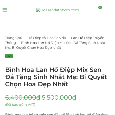
0
Trang Chủ
Hồ Điệp và Hoa Sen đá
Lan Hồ Điệp Truyền
Thống
Bình Hoa Lan Hồ Điệp Mix Sen Đá Tặng Sinh Nhật
Mẹ: Bí Quyết Chọn Hoa Đẹp Nhất
-14%
Bình Hoa Lan Hồ Điệp Mix Sen
Đá Tặng Sinh Nhật Mẹ: Bí Quyết
Chọn Hoa Đẹp Nhất
6.400.000
₫
5.500.000
₫
(Đã bao gồm VAT)
Bình hoa lan hồng mix sen đá với 15 cành lan hồ điệp đẹp,