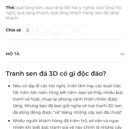
Thẻ:
quà tặng bạn
,
quà tặng đối tác ý nghĩa
,
quà tặng hội
nghị
,
quà tặng khách
,
quà tặng khách hàng
,
sen đá tặng
khách
Chia sẻ
MÔ TẢ
Tranh sen đá 3D có gì độc đáo?
Nếu có dịp đi các hội nghị, triển lãm hay các buổi tiệc
tất niên, tân niên, tổng kết năm…bạn sẽ thấy nhiều bức
tranh vẽ hoặc chụp lại phong cảnh thiên nhiên được
tặng. Nhưng bạn đã bao giờ nghe về loại tranh 3D sen
đá sống động được “vẽ” bằng những cây sen đá chưa?
Nhiều người khách hàng đã trầm trồ, sờ nắn và ngạc
nhiên khi biết bức tranh giá vẽ này chính là những cây