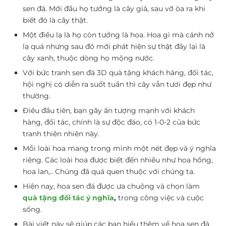
sen đá. Mới đầu họ tưởng là cây giả, sau vỡ òa ra khi
biết đó là cây thật.
Một điều lạ là họ còn tưởng là hoa. Hoa gì mà cánh nở
lạ quá nhưng sau đó mới phát hiện sự thật đây lại là
cây xanh, thuộc dòng họ mộng nước.
Với bức tranh sen đá 3D quà tặng khách hàng, đối tác,
hội nghị có diễn ra suốt tuần thì cây vẫn tươi đẹp như
thường.
Điều đầu tiên, bạn gây ấn tượng mạnh với khách
hàng, đối tác, chính là sự độc đáo, có 1-0-2 của bức
tranh thiên nhiên này.
Mỗi loài hoa mang trong mình một nét đẹp và ý nghĩa
riêng. Các loài hoa được biết đến nhiều như hoa hồng,
hoa lan,.. Chúng đã quá quen thuộc với chúng ta.
Hiện nay, hoa sen đá được ưa chuộng và chọn làm
quà tặng đối tác ý nghĩa
,
trong công việc và cuộc
sống.
Bài viết này sẽ giúp các bạn hiểu thêm về hoa sen đá