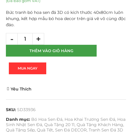
(Đã bao gồm VAT)
Bức tranh bó hoa sen đá 3D có kích thước 40x80cm luôn
khung, kết hợp mẫu bó hoa decor trên giá vẽ vô cùng độc
đáo.
THÊM VÀO GIỎ HÀNG
MUA NGAY
Yêu Thích
SKU:
SD33936
Danh mục:
Bó Hoa Sen Đá
,
Hoa Khai Trương Sen Đá
,
Hoa
Sinh Nhật Sen Đá
,
Quà Tặng 20 11
,
Quà Tặng Khách Hàng
,
Quà Tặng Sếp
,
Quà Tết
,
Sen Đá DECOR
,
Tranh Sen Đá 3D