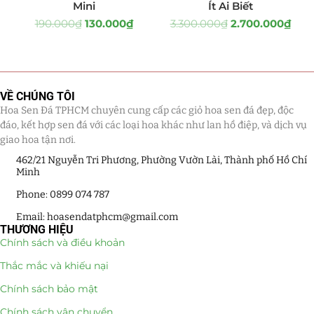
Mini
Ít Ai Biết
Quà Tặng
(507)
190.000
₫
130.000
₫
3.300.000
₫
2.700.000
₫
Quà Noel - Quà Giáng Sinh
(41)
Quà Tặng Khách Hàng
(390)
VỀ CHÚNG TÔI
Hoa Sen Đá TPHCM chuyên cung cấp các giỏ hoa sen đá đẹp, độc
Quà Tặng Sếp
(320)
đáo, kết hợp sen đá với các loại hoa khác như lan hồ điệp, và dịch vụ
giao hoa tận nơi.
Quà Tết
(278)
462/21 Nguyễn Tri Phương, Phường Vườn Lài, Thành phố Hồ Chí
Minh
Quà Tặng 20 11
(77)
Phone: 0899 074 787
Sen Đá DECOR
(397)
Email: hoasendatphcm@gmail.com
THƯƠNG HIỆU
Chính sách và điều khoản
Bình Hoa Sen Đá
(106)
Thắc mắc và khiếu nại
Bó Hoa Sen Đá
(32)
Chính sách bảo mật
Hoa Cưới Sen Đá
(29)
Chính sách vận chuyển