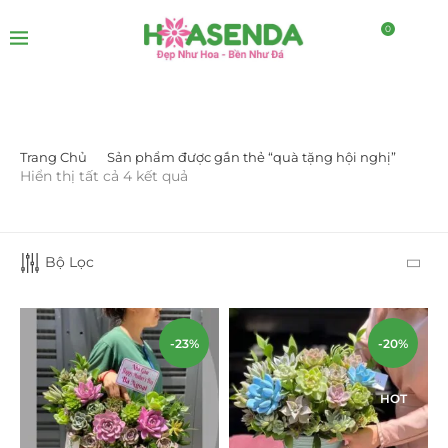
0
Trang Chủ
Sản phẩm được gắn thẻ “quà tặng hội nghị”
LỌC BỞI GIÁ
Hiển thị tất cả 4 kết quả
Bộ Lọc
-23%
-20%
LỌC
HOT
DANH MỤC SẢN PHẨM