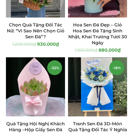
Giá Sỉ Đại Lý
(145)
Cây Sen Đá Giá Sỉ
(137)
Chọn Quà Tặng Đối Tác
Hoa Sen Đá Đẹp – Giỏ
Nữ: “Vì Sao Nên Chọn Giỏ
Hoa Sen Đá Tặng Sinh
Chậu Sen Đá Mini
(8)
Sen Đá”?
Nhật, Khai Trương Tươi 30
Ngày
1.200.000
₫
930.000
₫
Hồ Điệp và Hoa Sen đá
(289)
1.100.000
₫
880.000
₫
Lan Hồ Điệp Truyền Thống
(132)
-32%
-18%
Lũa Hồ Điệp Sen Đá
(91)
Tiểu Cảnh Lan Sen Đá
(63)
Hoa Ngày Lễ 8/3
(38)
Hoa Tặng 14/2
(16)
Quà Tặng Hội Nghị Khách
Tranh Sen Đá 3D-Món
Hoa Tặng 20/10
(33)
Hàng –Hộp Giấy Sen Đá
Quà Tặng Đối Tác Ý Nghĩa