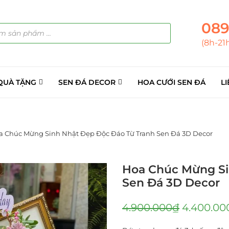
089
(8h-21
QUÀ TẶNG
SEN ĐÁ DECOR
HOA CƯỚI SEN ĐÁ
LI
a Chúc Mừng Sinh Nhật Đẹp Độc Đáo Từ Tranh Sen Đá 3D Decor
Hoa Chúc Mừng Si
Sen Đá 3D Decor
4.900.000
₫
4.400.00