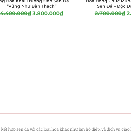
ng Hoa Khai Trương Đẹp Sen Đá
Hoa Hồng Chúc Mừng
“Vững Như Bàn Thạch”
Sen Đá – Độc Đ
4.400.000
₫
3.800.000
₫
2.700.000
₫
2
t hợp sen đá với các loại hoa khác như lan hồ điệp, và dịch vụ giao 