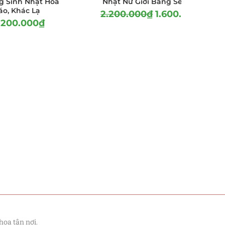
 Sinh Nhật Hoa
Nhật Nữ Giới Bằng Sen Đá?
áo, Khác Lạ
2.200.000
₫
1.600.000
₫
.200.000
₫
hoa tận nơi.