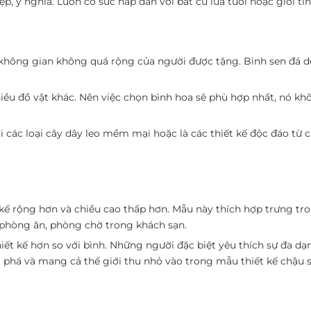
p, ý nghĩa. Luôn có sức hấp dẫn với bất cứ lứa tuổi hoặc giới tí
 không gian không quá rộng của người được tặng. Bình sen đá de
iều đồ vật khác. Nên việc chọn bình hoa sẽ phù hợp nhất, nó kh
ối các loại cây dây leo mềm mại hoặc là các thiết kế độc đáo từ 
 kế rộng hơn và chiều cao thấp hơn. Mẫu này thích hợp trưng t
 phòng ăn, phòng chờ trong khách sạn.
iết kế hơn so với bình. Những người đặc biệt yêu thích sự đa dạ
 phá và mang cả thế giới thu nhỏ vào trong mẫu thiết kế chậu s