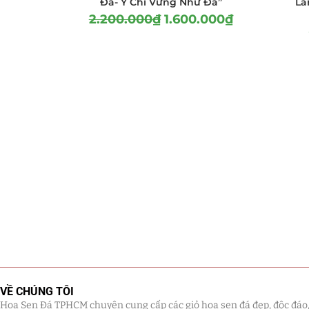
Đá- Ý Chí Vững Như Đá”
Lẵ
2.200.000
₫
1.600.000
₫
VỀ CHÚNG TÔI
Hoa Sen Đá TPHCM chuyên cung cấp các giỏ hoa sen đá đẹp, độc đáo, kế