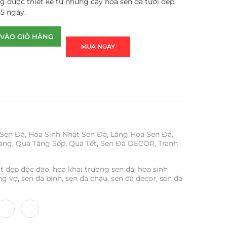
g được thiết kế từ những cây hoa sen đá tươi đẹp
45 ngày.
VÀO GIỎ HÀNG
MUA NGAY
 Sen Đá
,
Hoa Sinh Nhật Sen Đá
,
Lẵng Hoa Sen Đá
,
àng
,
Quà Tặng Sếp
,
Quà Tết
,
Sen Đá DECOR
,
Tranh
t đẹp độc đáo
,
hoa khai trương sen đá
,
hoa sinh
ng vợ
,
sen đá bình
,
sen đá chậu
,
sen đá decor
,
sen đá