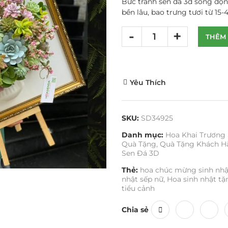
Bức tranh sen đá 3d sống độn
bền lâu, bao trưng tươi từ 15-
THÊM 
Yêu Thích
SKU:
SD34925
Danh mục:
Hoa Khai Trương
Quà Tặng
,
Quà Tặng Khách H
Sen Đá 3D
Thẻ:
hoa chúc mừng sinh nhậ
nhật sếp nữ
,
Hoa sinh nhật tặ
tiểu cảnh
Chia sẻ