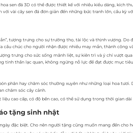
hoa sen đá 3D có thể được thiết kế với nhiều kiểu dáng, kích t
với vài cây sen đá đơn giản đến những bức tranh lớn, cầu kỳ với
”, tượng trưng cho sự trường thọ, tài lộc và thịnh vượng. Do đ
ĩa cầu chúc cho người nhận được nhiều may mắn, thành công và 
ượng trưng cho sức sống mãnh liệt, sự kiên trì và ý chí vượt qua
ững tinh thần lạc quan, không ngừng nỗ lực để đạt được mục tiê
bón phân hay chăm sóc thường xuyên như những loại hoa tươi. D
an chăm sóc cây cảnh.
liệu cao cấp, có độ bền cao, có thể sử dụng trong thời gian dà
áo tặng sinh nhật
 ngày đặc biệt. Cho nên người tặng cũng muốn mang đến cho họ