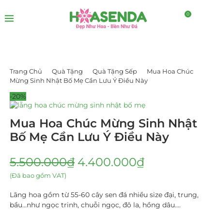
0
Trang Chủ
Quà Tặng
Quà Tặng Sếp
Mua Hoa Chúc
Mừng Sinh Nhật Bố Mẹ Cần Lưu Ý Điều Này
-20%
Mua Hoa Chúc Mừng Sinh Nhật
Bố Mẹ Cần Lưu Ý Điều Này
5.500.000
₫
4.400.000
₫
(Đã bao gồm VAT)
Lãng hoa gồm từ 55-60 cây sen đá nhiều size đại, trung,
bầu…như ngọc trinh, chuỗi ngọc, đô la, hồng dâu….