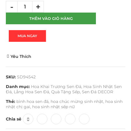
THÊM VÀO GIỎ HÀNG
MUA NGAY
Yêu Thích
SKU:
SD94542
Danh mục:
Hoa Khai Trương Sen Đá
,
Hoa Sinh Nhật Sen
Đá
,
Lẵng Hoa Sen Đá
,
Quà Tặng Sếp
,
Sen Đá DECOR
Thẻ:
bình hoa sen đá
,
hoa chúc mừng sinh nhật
,
hoa sinh
nhật chị gai
,
hoa sinh nhật sếp nữ
Chia sẻ