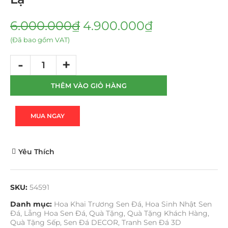
6.000.000
₫
4.900.000
₫
(Đã bao gồm VAT)
THÊM VÀO GIỎ HÀNG
MUA NGAY
Yêu Thích
SKU:
54591
Danh mục:
Hoa Khai Trương Sen Đá
,
Hoa Sinh Nhật Sen
Đá
,
Lẵng Hoa Sen Đá
,
Quà Tặng
,
Quà Tặng Khách Hàng
,
Quà Tặng Sếp
,
Sen Đá DECOR
,
Tranh Sen Đá 3D