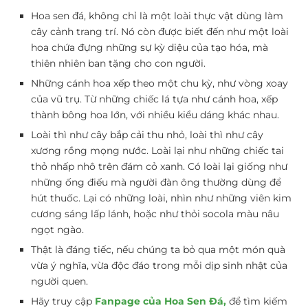
Hoa sen đá, không chỉ là một loài thực vật dùng làm
cây cảnh trang trí. Nó còn được biết đến như một loài
hoa chứa đựng những sự kỳ diệu của tạo hóa, mà
thiên nhiên ban tặng cho con người.
Những cánh hoa xếp theo một chu kỳ, như vòng xoay
của vũ trụ. Từ những chiếc lá tựa như cánh hoa, xếp
thành bông hoa lớn, với nhiều kiểu dáng khác nhau.
Loài thì như cây bắp cải thu nhỏ, loài thì như cây
xương rồng mọng nước. Loài lại như những chiếc tai
thỏ nhấp nhô trên đám cỏ xanh. Có loài lại giống như
những ống điếu mà người đàn ông thường dùng để
hút thuốc. Lại có những loài, nhìn như những viên kim
cương sáng lấp lánh, hoặc như thỏi socola màu nâu
ngọt ngào.
Thật là đáng tiếc, nếu chúng ta bỏ qua một món quà
vừa ý nghĩa, vừa độc đáo trong mỗi dịp sinh nhật của
người quen.
Hãy truy cập
Fanpage của Hoa Sen Đá,
để tìm kiếm