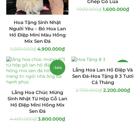
Ghép Gỗ Lũa
1.900.000
₫
1.600.000
₫
Hoa Tặng Sinh Nhật
Người Yêu – Bó Hoa Lan
Hồ Điệp Mini Màu Hồng
Mix Sen Đá
5.500.000
₫
4.900.000
₫
-14%
-19%
Lẵng Hoa Lan Hồ Điệp Và
Sen Đá-Hoa Tặng 8 3 Tươi
Cả Tháng
2.700.000
₫
2.200.000
₫
Lẵng Hoa Chúc Mừng
Sinh Nhật Từ Hộp Gỗ Lan
Hồ Điệp Mini Hồng Mix
Sen Đá
4.400.000
₫
3.800.000
₫