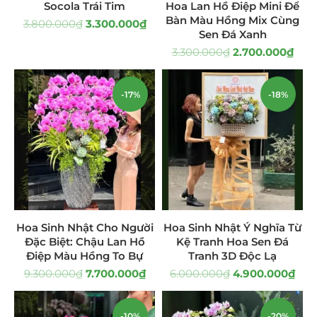
Socola Trái Tim
Hoa Lan Hồ Điệp Mini Để
Bàn Màu Hồng Mix Cùng
Quà Tặng
(507)
3.800.000
₫
3.300.000
₫
Sen Đá Xanh
3.300.000
₫
2.700.000
₫
Quà Noel - Quà Giáng Sinh
(41)
Quà Tặng Khách Hàng
(390)
-17%
-18%
Quà Tặng Sếp
(320)
Quà Tết
(278)
Quà Tặng 20 11
(77)
Sen Đá DECOR
(397)
Hoa Sinh Nhật Cho Người
Hoa Sinh Nhật Ý Nghĩa Từ
Đặc Biệt: Chậu Lan Hồ
Kệ Tranh Hoa Sen Đá
Bình Hoa Sen Đá
(106)
Điệp Màu Hồng To Bự
Tranh 3D Độc Lạ
9.300.000
₫
7.700.000
₫
6.000.000
₫
4.900.000
₫
Bó Hoa Sen Đá
(32)
Hoa Cưới Sen Đá
(29)
-10%
-20%