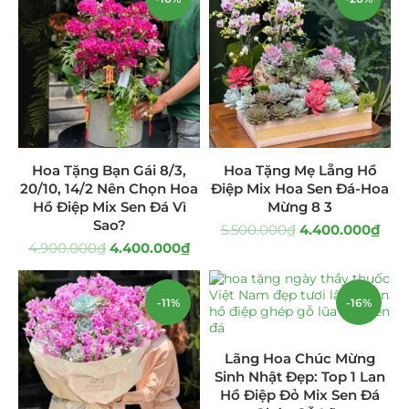
Hoa Khai Trương Sen Đá
(299)
Hoa Sinh Nhật Sen Đá
(340)
Lẵng Hoa Sen Đá
(160)
Tiểu Cảnh Sen Đá
(35)
Hoa Tặng Bạn Gái 8/3,
Hoa Tặng Mẹ Lẵng Hồ
20/10, 14/2 Nên Chọn Hoa
Điệp Mix Hoa Sen Đá-Hoa
Tranh Sen Đá 3D
(31)
Hồ Điệp Mix Sen Đá Vì
Mừng 8 3
Sao?
5.500.000
₫
4.400.000
₫
Uncategorized
(8)
4.900.000
₫
4.400.000
₫
-11%
-16%
Lãng Hoa Chúc Mừng
Sinh Nhật Đẹp: Top 1 Lan
Hồ Điệp Đỏ Mix Sen Đá