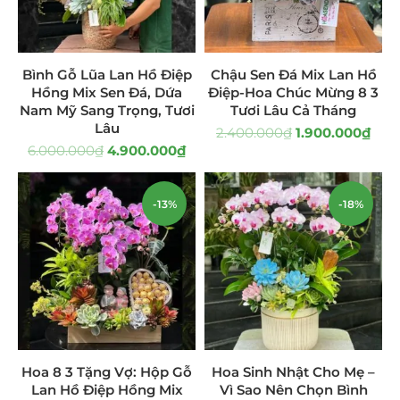
Giá Sỉ Đại Lý
(145)
Cây Sen Đá Giá Sỉ
(137)
Bình Gỗ Lũa Lan Hồ Điệp
Chậu Sen Đá Mix Lan Hồ
Hồng Mix Sen Đá, Dứa
Điệp-Hoa Chúc Mừng 8 3
Chậu Sen Đá Mini
(8)
Nam Mỹ Sang Trọng, Tươi
Tươi Lâu Cả Tháng
Lâu
2.400.000
₫
1.900.000
₫
Hồ Điệp và Hoa Sen đá
(289)
6.000.000
₫
4.900.000
₫
Lan Hồ Điệp Truyền Thống
(132)
-13%
-18%
Lũa Hồ Điệp Sen Đá
(91)
Tiểu Cảnh Lan Sen Đá
(63)
Hoa Ngày Lễ 8/3
(38)
Hoa Tặng 14/2
(16)
Hoa 8 3 Tặng Vợ: Hộp Gỗ
Hoa Sinh Nhật Cho Mẹ –
Hoa Tặng 20/10
(33)
Lan Hồ Điệp Hồng Mix
Vì Sao Nên Chọn Bình