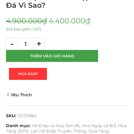
Đá Vì Sao?
4.900.000
₫
4.400.000
₫
(Đã bao gồm VAT)
THÊM VÀO GIỎ HÀNG
MUA NGAY
Yêu Thích
SKU:
SD37884
Danh mục:
Hồ Điệp và Hoa Sen đá
,
Hoa Ngày Lễ 8/3
,
Hoa
Tặng 20/10
,
Lan Hồ Điệp Truyền Thống
,
Quà Tặng