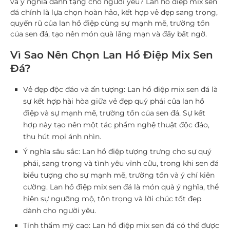
và ý nghĩa dành tặng cho người yêu? Lan hồ điệp mix sen
đá chính là lựa chọn hoàn hảo, kết hợp vẻ đẹp sang trọng,
quyến rũ của lan hồ điệp cùng sự mạnh mẽ, trường tồn
của sen đá, tạo nên món quà lãng mạn và đầy bất ngờ.
Vì Sao Nên Chọn Lan Hồ Điệp Mix Sen
Đá?
Vẻ đẹp độc đáo và ấn tượng
: Lan hồ điệp mix sen đá là
sự kết hợp hài hòa giữa vẻ đẹp quý phái của lan hồ
điệp và sự mạnh mẽ, trường tồn của sen đá. Sự kết
hợp này tạo nên một tác phẩm nghệ thuật độc đáo,
thu hút mọi ánh nhìn.
Ý nghĩa sâu sắc
: Lan hồ điệp tượng trưng cho sự quý
phái, sang trọng và tình yêu vĩnh cửu, trong khi sen đá
biểu tượng cho sự mạnh mẽ, trường tồn và ý chí kiên
cường. Lan hồ điệp mix sen đá là món quà ý nghĩa, thể
hiện sự ngưỡng mộ, tôn trọng và lời chúc tốt đẹp
dành cho người yêu.
Tính thẩm mỹ cao
: Lan hồ điệp mix sen đá có thể được