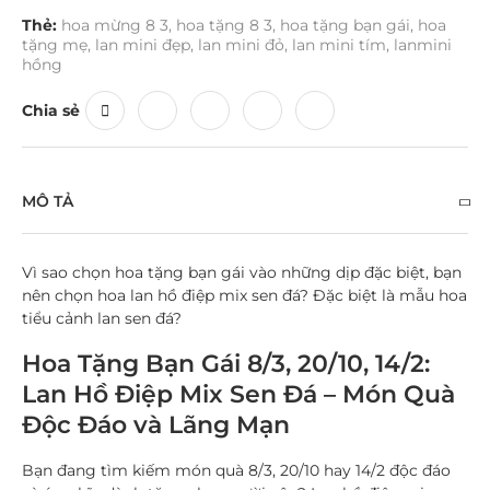
Thẻ:
hoa mừng 8 3
,
hoa tặng 8 3
,
hoa tặng bạn gái
,
hoa
tặng mẹ
,
lan mini đẹp
,
lan mini đỏ
,
lan mini tím
,
lanmini
hồng
Chia sẻ
MÔ TẢ
Vì sao chọn hoa tặng bạn gái vào những dịp đặc biệt, bạn
nên chọn hoa lan hồ điệp mix sen đá? Đặc biệt là mẫu hoa
tiểu cảnh lan sen đá?
Hoa Tặng Bạn Gái 8/3, 20/10, 14/2:
Lan Hồ Điệp Mix Sen Đá – Món Quà
Độc Đáo và Lãng Mạn
Bạn đang tìm kiếm món quà 8/3, 20/10 hay 14/2 độc đáo