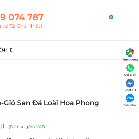
9 074 787
0
h từ T2-Chủ Nhật)
ÊN HỆ
Tìm đường
Gọi điện
Chat FB
-Giỏ Sen Đá Loài Hoa Phong
Zalo Chat
0
₫
(Đã bao gồm VAT)