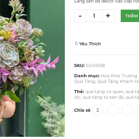
Lẵng sen đá decor cao cấp rộ
THÊM 
Yêu Thích
SKU:
SD49158
Danh mục:
Hoa Khai Trương
Quà Tặng
,
Quà Tặng Khách H
Thẻ:
quà tạng cơ quan
,
quà t
lộc
,
quà tặng từ sen đá
,
quà t
Chia sẻ