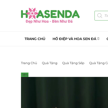
TRANG CHỦ
HỒ ĐIỆP VÀ HOA SEN ĐÁ
Trang Chủ
Quà Tặng
Quà Tặng Sếp
Quà Tặng C
-18%