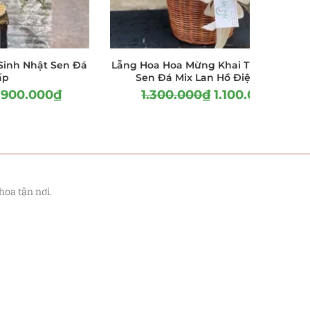
inh Nhật Sen Đá
Lẵng Hoa Hoa Mừng Khai Trương – Ho
ấp
Sen Đá Mix Lan Hồ Điệp Vàng
.900.000
₫
1.300.000
₫
1.100.000
₫
hoa tận nơi.