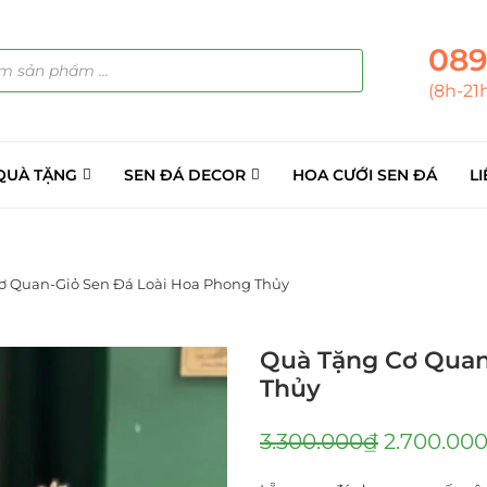
089
(8h-21
QUÀ TẶNG
SEN ĐÁ DECOR
HOA CƯỚI SEN ĐÁ
LI
ơ Quan-Giỏ Sen Đá Loài Hoa Phong Thủy
Quà Tặng Cơ Quan
Thủy
3.300.000
₫
2.700.00