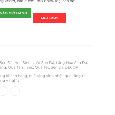
ng 65cm, cao 50cm, mix nhiều loại sen đá
VÀO GIỎ HÀNG
MUA NGAY
 Sen Đá
,
Hoa Sinh Nhật Sen Đá
,
Lẵng Hoa Sen Đá
,
àng
,
Quà Tặng Sếp
,
Quà Tết
,
Sen Đá DECOR
ặng khách hàng
,
quà tặng sinh nhật
,
quà tặng tài
ặng ý nghĩa