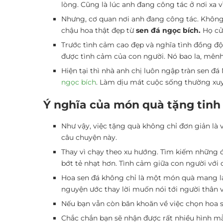
lòng. Cũng là lúc anh đang công tác ở nơi xa v
Nhưng, cơ quan nơi anh đang công tác. Không
chậu hoa thật đẹp từ
sen đá ngọc bích.
Họ cử
Trước tình cảm cao đẹp và nghĩa tình đồng đội
được tình cảm của con người. Nó bao la, mê
Hiện tại thì nhà anh chị luôn ngập tràn sen đ
ngọc bích
. Làm dịu mát cuộc sống thường xuyê
Ý nghĩa của món quà tặng tinh
Như vậy, việc tặng quà không chỉ đơn giản là 
câu chuyện này.
Thay vì chạy theo xu hướng. Tìm kiếm những 
bớt tẻ nhạt hơn. Tình cảm giữa con người với 
Hoa sen đá không chỉ là một món quà mang lạ
nguyện ước thay lời muốn nói tới người thân v
Nếu bạn vẫn còn băn khoăn về việc chọn hoa se
Chắc chắn bạn sẽ nhận được rất nhiều hình mẫ