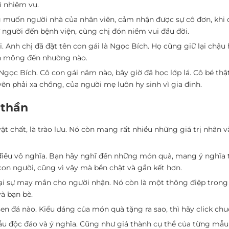
ì nhiệm vụ.
 muốn người nhà của nhân viên, cảm nhận được sự cô đơn, khi c
 người đến bệnh viện, cùng chị đón niềm vui đầu đời.
. Anh chị đã đặt tên con gái là Ngọc Bích. Họ cũng giữ lại chậu
nh mông đến nhường nào.
á Ngọc Bích. Cô con gái năm nào, bây giờ đã học lớp lá. Cô bé t
n phải xa chồng, của người mẹ luôn hy sinh vì gia đinh.
 thần
vật chất, là trào lưu. Nó còn mang rất nhiều những giá trị nhân
điều vô nghĩa. Bạn hãy nghĩ đến những món quà, mang ý nghĩa t
con người, cũng vì vậy mà bền chặt và gắn kết hơn.
i sự may mắn cho người nhận. Nó còn là một thông điệp trong
à bạn bè.
n đá nào. Kiểu dáng của món quà tặng ra sao, thì hãy click chu
u độc đáo và ý nghĩa. Cũng như giá thành cụ thể của từng mẫu 