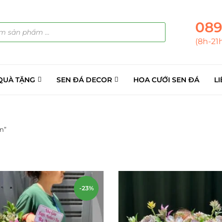
089
(8h-21
QUÀ TẶNG
SEN ĐÁ DECOR
HOA CƯỚI SEN ĐÁ
LI
n”
ẢN PHẨM
(145)
á Sỉ
(137)
-23%
ini
(8)