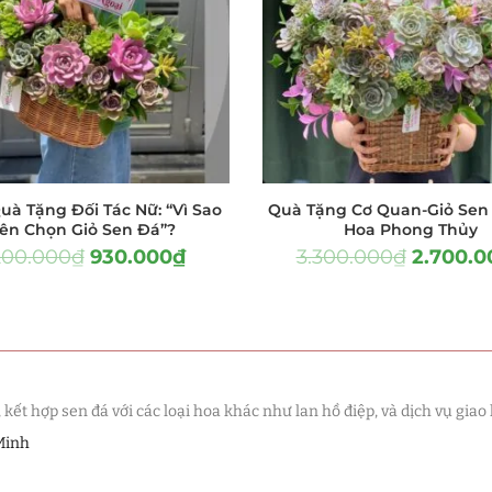
Sen đá
(289)
Truyền Thống
(132)
Sen Đá
(91)
 Sen Đá
(63)
uà Tặng Đối Tác Nữ: “Vì Sao
Quà Tặng Cơ Quan-Giỏ Sen 
(38)
ên Chọn Giỏ Sen Đá”?
Hoa Phong Thủy
200.000
₫
930.000
₫
3.300.000
₫
2.700.0
(16)
(33)
(507)
t hợp sen đá với các loại hoa khác như lan hồ điệp, và dịch vụ giao 
à Giáng Sinh
(41)
Minh
ch Hàng
(390)