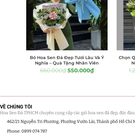
LỌC
Hồ Điệp và Hoa 
Lan Hồ Điệp 
Lũa Hồ Điệp 
Tiểu Cảnh Lan
Bó Hoa Sen Đá Đẹp Tươi Lâu Và Ý
Chọn Q
Hoa Ngày Lễ 8/3
Nghĩa – Quà Tặng Nhân Viên
N
660.000
₫
550.000
₫
1.
Hoa Tặng 14/2
Hoa Tặng 20/10
Quà Tặng
VỀ CHÚNG TÔI
Hoa Sen Đá TPHCM chuyên cung cấp các giỏ hoa sen đá đẹp, độc đáo, kế
Quà Noel - Qu
462/21 Nguyễn Tri Phương, Phường Vườn Lài, Thành phố Hồ Chí 
Quà Tặng Khá
Phone: 0899 074 787