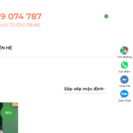
9 074 787
0
h từ T2-Chủ Nhật)
ÊN HỆ
Tìm đường
Gọi điện
Chat FB
Zalo Chat
-18%