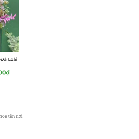
Đá Loài
00
₫
hoa tận nơi.