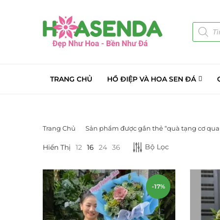
TRANG CHỦ
HỒ ĐIỆP VÀ HOA SEN ĐÁ
Trang Chủ
Sản phẩm được gắn thẻ “quà tạng cơ qua
LỌC BỞI GIÁ
DANH MỤC S
Bộ Lọc
Hiển Thị
12
16
24
36
Giá Sỉ Đại Lý
Cây Sen Đá Gi
-17%
Chậu Sen Đá M