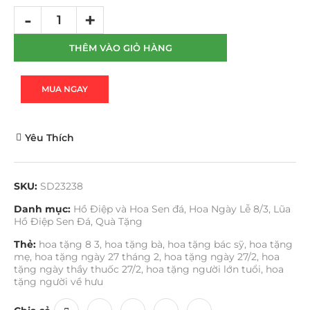
THÊM VÀO GIỎ HÀNG
MUA NGAY
Yêu Thích
SKU:
SD23238
Danh mục:
Hồ Điệp và Hoa Sen đá
,
Hoa Ngày Lễ 8/3
,
Lũa
Hồ Điệp Sen Đá
,
Quà Tặng
Thẻ:
hoa tặng 8 3
,
hoa tặng bà
,
hoa tặng bác sỹ
,
hoa tặng
mẹ
,
hoa tặng ngày 27 tháng 2
,
hoa tặng ngày 27/2
,
hoa
tặng ngày thầy thuốc 27/2
,
hoa tặng người lớn tuổi
,
hoa
tặng người về hưu