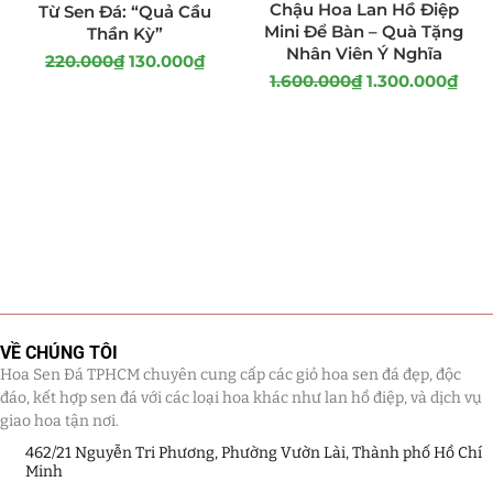
Chậu Hoa Lan Hồ Điệp
Từ Sen Đá: “Quả Cầu
Mini Để Bàn – Quà Tặng
Thần Kỳ”
Nhân Viên Ý Nghĩa
220.000
₫
130.000
₫
1.600.000
₫
1.300.000
₫
VỀ CHÚNG TÔI
Hoa Sen Đá TPHCM chuyên cung cấp các giỏ hoa sen đá đẹp, độc
đáo, kết hợp sen đá với các loại hoa khác như lan hồ điệp, và dịch vụ
giao hoa tận nơi.
462/21 Nguyễn Tri Phương, Phường Vườn Lài, Thành phố Hồ Chí
Minh