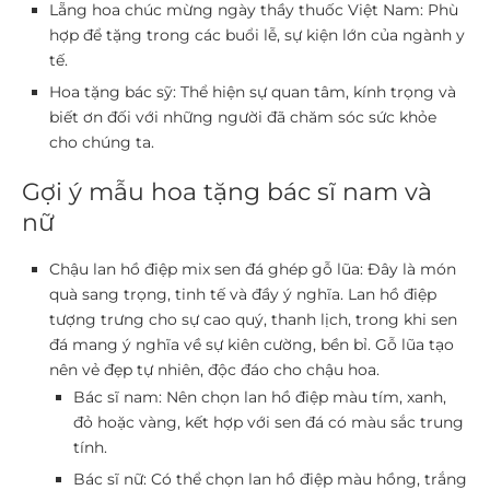
Lẵng hoa chúc mừng ngày thầy thuốc Việt Nam:
Phù
hợp để tặng trong các buổi lễ, sự kiện lớn của ngành y
tế.
Hoa tặng bác sỹ:
Thể hiện sự quan tâm, kính trọng và
biết ơn đối với những người đã chăm sóc sức khỏe
cho chúng ta.
Gợi ý mẫu hoa tặng bác sĩ nam và
nữ
Chậu lan hồ điệp mix sen đá ghép gỗ lũa:
Đây là món
quà sang trọng, tinh tế và đầy ý nghĩa. Lan hồ điệp
tượng trưng cho sự cao quý, thanh lịch, trong khi sen
đá mang ý nghĩa về sự kiên cường, bền bỉ. Gỗ lũa tạo
nên vẻ đẹp tự nhiên, độc đáo cho chậu hoa.
Bác sĩ nam:
Nên chọn lan hồ điệp màu tím, xanh,
đỏ hoặc vàng, kết hợp với sen đá có màu sắc trung
tính.
Bác sĩ nữ:
Có thể chọn lan hồ điệp màu hồng, trắng