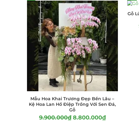
Gỗ L
Mẫu Hoa Khai Trương Đẹp Bền Lâu –
Kệ Hoa Lan Hồ Điệp Trồng Với Sen Đá,
Gỗ
9.900.000
₫
8.800.000
₫