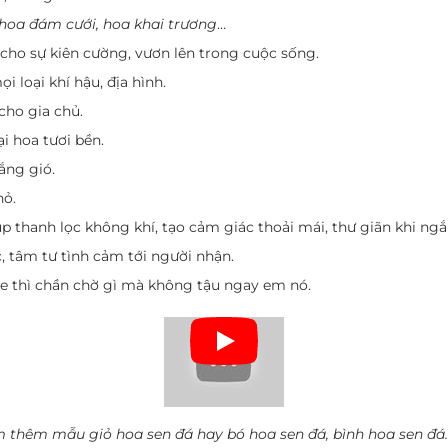
hoa đám cưới,
hoa khai trương
…
cho sự kiên cường, vươn lên trong cuộc sống.
i loại khí hậu, địa hình.
ho gia chủ.
ại hoa tươi bền.
ắng gió.
hỏ.
 thanh lọc không khí, tạo cảm giác thoải mái, thư giãn khi ng
, tâm tư tình cảm tới người nhận.
ỏe thì chần chờ gì mà không tậu ngay em nó.
 thêm mẫu giỏ hoa sen đá hay bó hoa sen đá, bình hoa sen đ