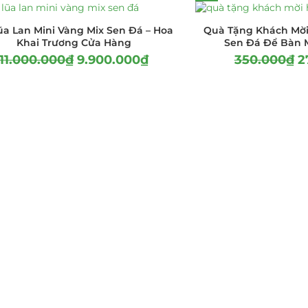
ũa Lan Mini Vàng Mix Sen Đá – Hoa
Quà Tặng Khách Mời
Khai Trương Cửa Hàng
Sen Đá Để Bàn M
11.000.000
₫
9.900.000
₫
350.000
₫
2