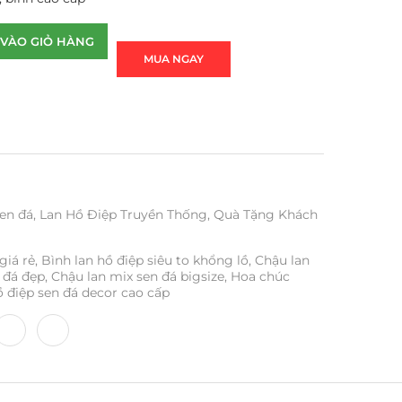
VÀO GIỎ HÀNG
MUA NGAY
en đá
,
Lan Hồ Điệp Truyền Thống
,
Quà Tặng Khách
giá rẻ
,
Bình lan hồ điệp siêu to khổng lồ
,
Chậu lan
 đá đẹp
,
Chậu lan mix sen đá bigsize
,
Hoa chúc
ồ điệp sen đá decor cao cấp