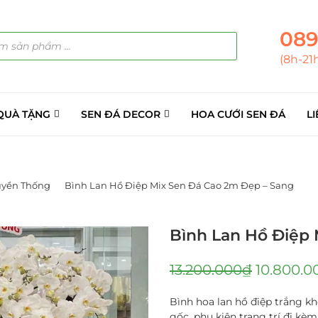
089
(8h-21
QUÀ TẶNG
SEN ĐÁ DECOR
HOA CƯỚI SEN ĐÁ
LI
uyền Thống
Bình Lan Hồ Điệp Mix Sen Đá Cao 2m Đẹp – Sang
Bình Lan Hồ Điệp 
13.200.000
₫
10.800.0
Bình hoa lan hồ điệp trắng k
gốc, phụ kiện trang trí đi kèm