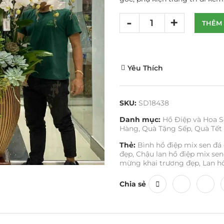
THÊM 
Yêu Thích
SKU:
SD18438
Danh mục:
Hồ Điệp và Hoa S
Hàng
,
Quà Tặng Sếp
,
Quà Tết
Thẻ:
Bình hồ điệp mix sen đá 
đẹp
,
Chậu lan hồ điệp mix sen
mừng khai trương đẹp
,
Lan h
Chia sẻ