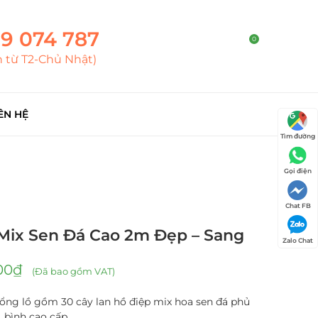
9 074 787
0
h từ T2-Chủ Nhật)
ÊN HỆ
Tìm đường
Gọi điện
Chat FB
Mix Sen Đá Cao 2m Đẹp – Sang
Zalo Chat
00
₫
(Đã bao gồm VAT)
hổng lồ gồm 30 cây lan hồ điệp mix hoa sen đá phủ
, bình cao cấp