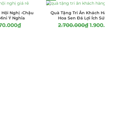
 Hội Nghị -Chậu
Quà Tặng Tri Ân Khách Hàng –Lãng
ini Ý Nghĩa
Hoa Sen Đá Lợi Ích Sức Khỏe
70.000
₫
2.700.000
₫
1.900.000
₫