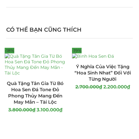
CÓ THỂ BẠN CŨNG THÍCH
-18%
-19%
Ý Nghĩa Của Việc Tặng
“Hoa Sinh Nhat” Đối Với
Từng Người
Quà Tặng Tân Gia Từ Bó
2.700.000
₫
2.200.000
₫
Hoa Sen Đá Tone Đỏ
Phong Thủy Mang Đến
May Mắn – Tài Lộc
3.800.000
₫
3.100.000
₫