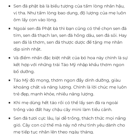
Sen đá phật bà là biểu tượng của tấm lòng nhân hậu,
vị tha. Như tấm lòng bao dung, độ lượng của mẹ luôn
ôm lấy con vào lòng.
Ngoài sen đá Phật bà thì bạn cũng có thể chọn sen đá
tím, sen đá thạch lan, sen đá hồng dâu, sen đá sỏi. Hay
sen đá lá thơm, sen đá thược dược để tặng mẹ nhân
dịp sinh nhật.
Và điểm nhấn đặc biệt nhất của bó hoa này chính là sự
kết hợp với những trái Táo Mỹ nhập khẩu thơm ngon
bổ dưỡng.
Táo Mỹ đỏ mọng, thơm ngon đầy dinh dưỡng, giàu
khoáng chất và năng lượng. Chính là lời chúc mẹ luôn
trẻ đẹp, mạnh khỏe, nhiều năng lượng.
Khi mẹ dùng hết táo rồi có thể lấy sen đá ra ngoài
trồng vào đất hay chậu cây mini làm tiểu cảnh.
Sen đá tươi cực lâu, lại dễ trồng, thách thức mọi nắng
gió. Cây con cứ thế mà nảy nở như tình yêu dành cho
mẹ tiếp tục nhân lên theo ngày tháng.