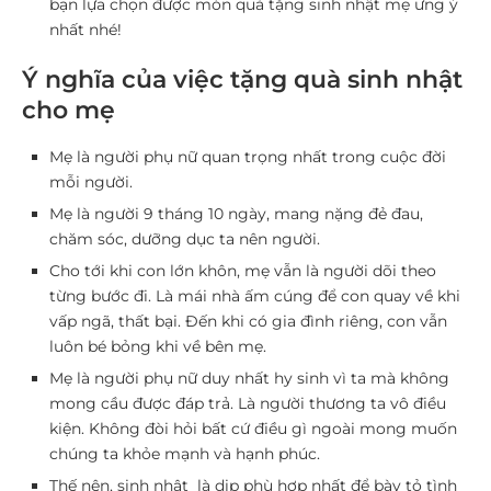
bạn lựa chọn được món quà tặng sinh nhật mẹ ưng ý
nhất nhé!
Ý nghĩa của việc tặng quà sinh nhật
cho mẹ
Mẹ là người phụ nữ quan trọng nhất trong cuộc đời
mỗi người.
Mẹ là người 9 tháng 10 ngày, mang nặng đẻ đau,
chăm sóc, dưỡng dục ta nên người.
Cho tới khi con lớn khôn, mẹ vẫn là người dõi theo
từng bước đi. Là mái nhà ấm cúng để con quay về khi
vấp ngã, thất bại. Đến khi có gia đình riêng, con vẫn
luôn bé bỏng khi về bên mẹ.
Mẹ là người phụ nữ duy nhất hy sinh vì ta mà không
mong cầu được đáp trả. Là người thương ta vô điều
kiện. Không đòi hỏi bất cứ điều gì ngoài mong muốn
chúng ta khỏe mạnh và hạnh phúc.
Thế nên, sinh nhật là dịp phù hợp nhất để bày tỏ tình