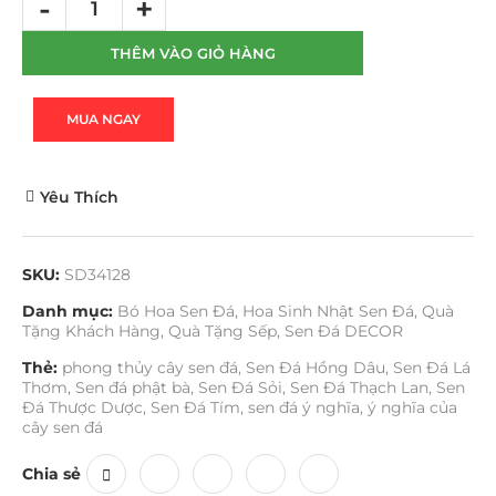
THÊM VÀO GIỎ HÀNG
MUA NGAY
Yêu Thích
SKU:
SD34128
Danh mục:
Bó Hoa Sen Đá
,
Hoa Sinh Nhật Sen Đá
,
Quà
Tặng Khách Hàng
,
Quà Tặng Sếp
,
Sen Đá DECOR
Thẻ:
phong thủy cây sen đá
,
Sen Đá Hồng Dâu
,
Sen Đá Lá
Thơm
,
Sen đá phật bà
,
Sen Đá Sỏi
,
Sen Đá Thạch Lan
,
Sen
Đá Thược Dược
,
Sen Đá Tím
,
sen đá ý nghĩa
,
ý nghĩa của
cây sen đá
Chia sẻ