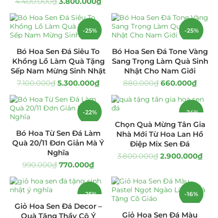
4.400.000
₫
3.800.000
₫
Hoa Khai Trương Sen Đá
(299)
-25%
-25%
Hoa Sinh Nhật Sen Đá
(340)
Bó Hoa Sen Đá Siêu To
Bó Hoa Sen Đá Tone Vàng
Lẵng Hoa Sen Đá
(160)
Khổng Lồ Làm Quà Tặng
Sang Trọng Làm Quà Sinh
Sếp Nam Mừng Sinh Nhật
Nhật Cho Nam Giới
Tiểu Cảnh Sen Đá
(35)
7.100.000
₫
5.300.000
₫
880.000
₫
660.000
₫
Tranh Sen Đá 3D
(31)
-22%
-24%
Chọn Quà Mừng Tân Gia
Uncategorized
(8)
Bó Hoa Từ Sen Đá Làm
Nhà Mới Từ Hoa Lan Hồ
Quà 20/11 Đơn Giản Mà Ý
Điệp Mix Sen Đá
Nghĩa
3.800.000
₫
2.900.000
₫
990.000
₫
770.000
₫
-25%
-16%
Giỏ Hoa Sen Đá Decor –
Giỏ Hoa Sen Đá Màu
Quà Tặng Thầy Cô Ý