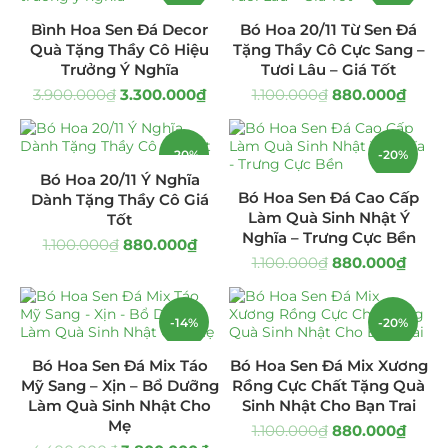
Bình Hoa Sen Đá Decor
Bó Hoa 20/11 Từ Sen Đá
Quà Tặng
(507)
Quà Tặng Thầy Cô Hiệu
Tặng Thầy Cô Cực Sang –
Trưởng Ý Nghĩa
Tươi Lâu – Giá Tốt
Quà Noel - Quà Giáng Sinh
(41)
3.900.000
₫
3.300.000
₫
1.100.000
₫
880.000
₫
Quà Tặng Khách Hàng
(390)
-20%
-20%
Quà Tặng Sếp
(320)
Bó Hoa 20/11 Ý Nghĩa
Bó Hoa Sen Đá Cao Cấp
Dành Tặng Thầy Cô Giá
Quà Tết
(278)
Làm Quà Sinh Nhật Ý
Tốt
Nghĩa – Trưng Cực Bền
1.100.000
₫
880.000
₫
Quà Tặng 20 11
(77)
1.100.000
₫
880.000
₫
Sen Đá DECOR
(397)
-14%
-20%
Bình Hoa Sen Đá
(106)
Bó Hoa Sen Đá Mix Táo
Bó Hoa Sen Đá Mix Xương
Mỹ Sang – Xịn – Bổ Dưỡng
Rồng Cực Chất Tặng Quà
Bó Hoa Sen Đá
(32)
Làm Quà Sinh Nhật Cho
Sinh Nhật Cho Bạn Trai
Mẹ
1.100.000
₫
880.000
₫
Hoa Cưới Sen Đá
(29)