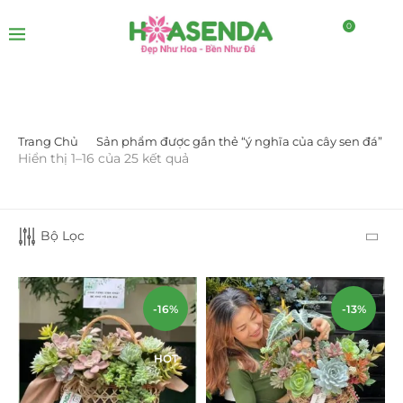
0
Trang Chủ
Sản phẩm được gắn thẻ “ý nghĩa của cây sen đá”
LỌC BỞI GIÁ
Hiển thị 1–16 của 25 kết quả
Bộ Lọc
-16%
-13%
LỌC
HOT
DANH MỤC SẢN PHẨM