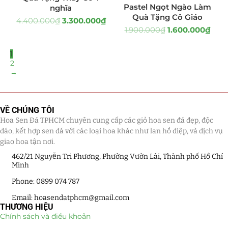
HOT
Pastel Ngọt Ngào Làm
nghĩa
Quà Tặng Cô Giáo
4.400.000
₫
3.300.000
₫
1.900.000
₫
1.600.000
₫
1
2
→
VỀ CHÚNG TÔI
Hoa Sen Đá TPHCM chuyên cung cấp các giỏ hoa sen đá đẹp, độc
đáo, kết hợp sen đá với các loại hoa khác như lan hồ điệp, và dịch vụ
giao hoa tận nơi.
462/21 Nguyễn Tri Phương, Phường Vườn Lài, Thành phố Hồ Chí
Minh
Phone: 0899 074 787
Email: hoasendatphcm@gmail.com
THƯƠNG HIỆU
Chính sách và điều khoản