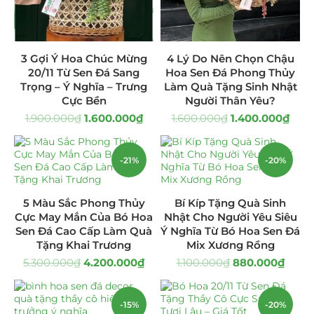
Giá Sỉ Đại Lý
(145)
Cây Sen Đá Giá Sỉ
(137)
3 Gợi Ý Hoa Chúc Mừng
4 Lý Do Nên Chọn Chậu
20/11 Từ Sen Đá Sang
Hoa Sen Đá Phong Thủy
Chậu Sen Đá Mini
(8)
Trọng – Ý Nghĩa – Trưng
Làm Quà Tặng Sinh Nhật
Cực Bền
Người Thân Yêu?
Hồ Điệp và Hoa Sen đá
(289)
1.900.000
₫
1.600.000
₫
1.600.000
₫
1.400.000
₫
Lan Hồ Điệp Truyền Thống
(132)
-21%
-20%
Lũa Hồ Điệp Sen Đá
(91)
5 Màu Sắc Phong Thủy
Bí Kíp Tặng Quà Sinh
Tiểu Cảnh Lan Sen Đá
(63)
Cực May Mắn Của Bó Hoa
Nhật Cho Người Yêu Siêu
Sen Đá Cao Cấp Làm Quà
Ý Nghĩa Từ Bó Hoa Sen Đá
Hoa Ngày Lễ 8/3
(38)
Tặng Khai Trương
Mix Xương Rồng
5.300.000
₫
4.200.000
₫
1.100.000
₫
880.000
₫
Hoa Tặng 14/2
(16)
Hoa Tặng 20/10
(33)
-15%
-20%