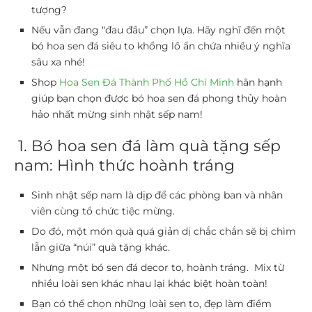
tượng?
Nếu vẫn đang “đau đầu” chọn lựa. Hãy nghĩ đến một
bó hoa sen đá siêu to khổng lồ ẩn chứa nhiều ý nghĩa
sâu xa nhé!
Shop
Hoa Sen Đá Thành Phố Hồ Chí Minh
hân hạnh
giúp bạn chọn được bó hoa sen đá phong thủy hoàn
hảo nhất mừng sinh nhật sếp nam!
1. Bó hoa sen đá làm quà tặng sếp
nam: Hình thức hoành tráng
Sinh nhật sếp nam là dịp để các phòng ban và nhân
viên cùng tổ chức tiệc mừng.
Do đó, một món quà quá giản dị chắc chắn sẽ bị chìm
lẫn giữa “núi” quà tặng khác.
Nhưng một bó sen đá decor to, hoành tráng. Mix từ
nhiều loài sen khác nhau lại khác biệt hoàn toàn!
Bạn có thể chọn những loài sen to, đẹp làm điểm