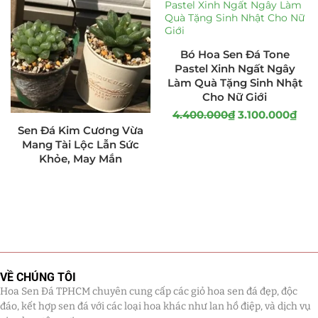
Bó Hoa Sen Đá Tone
Pastel Xinh Ngất Ngây
Làm Quà Tặng Sinh Nhật
Cho Nữ Giới
4.400.000
₫
3.100.000
₫
Sen Đá Kim Cương Vừa
Mang Tài Lộc Lẫn Sức
Khỏe, May Mắn
VỀ CHÚNG TÔI
Hoa Sen Đá TPHCM chuyên cung cấp các giỏ hoa sen đá đẹp, độc
đáo, kết hợp sen đá với các loại hoa khác như lan hồ điệp, và dịch vụ