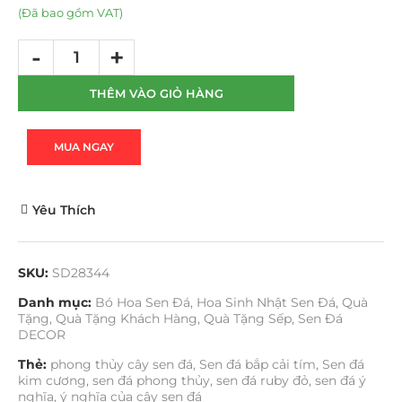
(Đã bao gồm VAT)
THÊM VÀO GIỎ HÀNG
MUA NGAY
Yêu Thích
SKU:
SD28344
Danh mục:
Bó Hoa Sen Đá
,
Hoa Sinh Nhật Sen Đá
,
Quà
Tặng
,
Quà Tặng Khách Hàng
,
Quà Tặng Sếp
,
Sen Đá
DECOR
Thẻ:
phong thủy cây sen đá
,
Sen đá bắp cải tím
,
Sen đá
kim cương
,
sen đá phong thủy
,
sen đá ruby đỏ
,
sen đá ý
nghĩa
,
ý nghĩa của cây sen đá