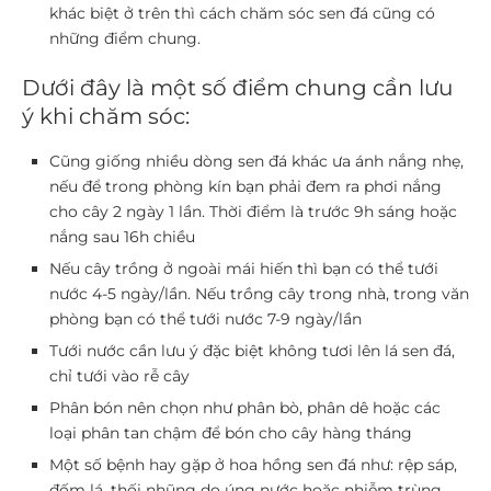
khác biệt ở trên thì cách chăm sóc sen đá cũng có
những điểm chung.
Dưới đây là một số điểm chung cần lưu
ý khi chăm sóc:
Cũng giống nhiều dòng sen đá khác ưa ánh nắng nhẹ,
nếu để trong phòng kín bạn phải đem ra phơi nắng
cho cây 2 ngày 1 lần. Thời điểm là trước 9h sáng hoặc
nắng sau 16h chiều
Nếu cây trồng ở ngoài mái hiến thì bạn có thể tưới
nước 4-5 ngày/lần. Nếu trồng cây trong nhà, trong văn
phòng bạn có thể tưới nước 7-9 ngày/lần
Tưới nước cần lưu ý đặc biệt không tươi lên lá sen đá,
chỉ tưới vào rễ cây
Phân bón nên chọn như phân bò, phân dê hoặc các
loại phân tan chậm để bón cho cây hàng tháng
Một số bệnh hay gặp ở hoa hồng sen đá như: rệp sáp,
đốm lá, thối nhũng do úng nước hoặc nhiễm trùng