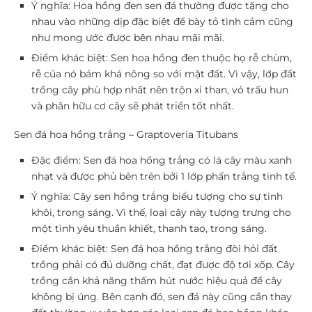
Ý nghĩa:
Hoa hồng đen sen đá thường được tặng cho
nhau vào những dịp đặc biệt để bày tỏ tình cảm cũng
như mong ước được bên nhau mãi mãi.
Điểm khác biệt:
Sen hoa hồng đen thuộc họ rễ chùm,
rễ của nó bám khá nông so với mặt đất. Vì vậy, lớp đất
trồng cây phù hợp nhất nên trộn xỉ than, vỏ trấu hun
và phân hữu cơ cây sẽ phát triển tốt nhất.
Sen đá hoa hồng trắng – Graptoveria Titubans
Đặc điểm:
Sen đá hoa hồng trắng có lá cây màu xanh
nhạt và được phủ bên trên bởi 1 lớp phấn trắng tinh tế.
Ý nghĩa:
Cây sen hồng trắng biểu tượng cho sự tinh
khôi, trong sáng. Vì thế, loại cây này tượng trưng cho
một tình yêu thuần khiết, thanh tao, trong sáng.
Điểm khác biệt:
Sen đá hoa hồng trắng đòi hỏi đất
trồng phải có đủ dưỡng chất, đạt được độ tơi xốp. Cây
trồng cần khả năng thấm hút nước hiệu quả để cây
không bị úng. Bên cạnh đó, sen đá này cũng cần thay