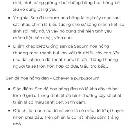
mát, hình dáng giống như những bông hoa hồng bé
xíu vô cùng đáng yêu.
Ý nghĩa:
Sen đá sedum hoa hồng là loại cây mọc san
sát nhau chính là biểu tượng cho sự sống mãnh liệt, sự
sinh sôi, nảy nở. Vì vậy nó cũng thể hiện tình yêu
mãnh liệt, bền chặt, vĩnh cửu.
Điểm khác biệt:
Giống sen đá Sedum hoa hồng
thường mọc thành bụi lớn, với rất nhiều cây con. Yêu
cầu đất phải có độ thoát nước tối đá. Thông thường
người ta sẽ trộn hỗn hợp xơ dừa, trấu, tro bếp…
Sen đá hoa hồng đen – Echeveria purpusorum
Đặc điểm:
Sen đá hoa hồng đen có lá khá dày và hơi
lõm ở giữa. Trồng ở nhiệt độ bình thường cây sẽ phát
triển lá có màu xanh đen, xanh đậm.
Đôi khi là màu nâu đỏ và viền lá có màu đỏ lửa, thuyên
nhọn phía đầu. Trên phiến lá có rất nhiều đốm trắng
nhỏ.