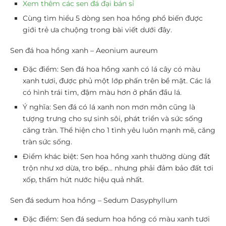
Xem thêm các sen đá đại bán sỉ
Cùng tìm hiểu 5 dòng sen hoa hồng phổ biến được
giới trẻ ưa chuộng trong bài viết dưới đây.
Sen đá hoa hồng xanh – Aeonium aureum
Đặc điểm:
Sen đá hoa hồng xanh có lá cây có màu
xanh tươi, được phủ một lớp phấn trên bề mặt. Các lá
có hình trái tim, đậm màu hơn ở phần đầu lá.
Ý nghĩa:
Sen đá có lá xanh non mơn mởn cũng là
tượng trưng cho sự sinh sôi, phát triển và sức sống
căng tràn. Thể hiện cho 1 tình yêu luôn mạnh mẽ, căng
tràn sức sống.
Điểm khác biệt:
Sen hoa hồng xanh thường dùng đất
trộn như xơ dừa, tro bếp… nhưng phải đảm bảo đất tơi
xốp, thấm hút nước hiệu quả nhất.
Sen đá sedum hoa hồng – Sedum Dasyphyllum
Đặc điểm:
Sen đá sedum hoa hồng có màu xanh tươi