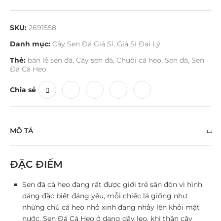
SKU:
2691558
Danh mục:
Cây Sen Đá Giá Sỉ
,
Giá Sỉ Đại Lý
Thẻ:
bán lẻ sen đá
,
Cây sen đá
,
Chuỗi cá heo
,
Sen đá
,
Sen
Đá Cá Heo
Chia sẻ
MÔ TẢ
ĐẶC ĐIỂM
Sen đá cá heo đang rất được giới trẻ săn đón vì hình
dáng đặc biệt đáng yêu, mỗi chiếc lá giống như
những chú cá heo nhỏ xinh đang nhảy lên khỏi mặt
nước. Sen Đá Cá Heo ở dạng dây leo, khi thân cây