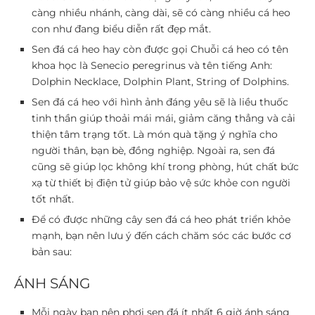
càng nhiều nhánh, càng dài, sẽ có càng nhiều cá heo
con như đang biểu diễn rất đẹp mắt.
Sen đá cá heo hay còn được gọi Chuỗi cá heo có tên
khoa học là Senecio peregrinus và tên tiếng Anh:
Dolphin Necklace, Dolphin Plant, String of Dolphins.
Sen đá cá heo với hình ảnh đáng yêu sẽ là liều thuốc
tinh thần giúp thoải mái mái, giảm căng thẳng và cải
thiện tâm trạng tốt. Là món quà tặng ý nghĩa cho
người thân, bạn bè, đồng nghiệp. Ngoài ra, sen đá
cũng sẽ giúp lọc không khí trong phòng, hút chất bức
xạ từ thiết bị điện tử giúp bảo vệ sức khỏe con người
tốt nhất.
Để có được những cây sen đá cá heo phát triển khỏe
mạnh, bạn nên lưu ý đến cách chăm sóc các bước cơ
bản sau:
ÁNH SÁNG
Mỗi ngày bạn nên phơi sen đá ít nhất 6 giờ ánh sáng