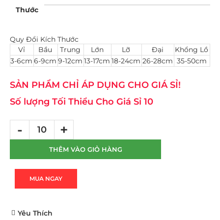
Thước
Quy Đổi Kích Thước
Vỉ
Bầu
Trung
Lớn
Lỡ
Đại
Khổng Lồ
3-6cm
6-9cm
9-12cm
13-17cm
18-24cm
26-28cm
35-50cm
SẢN PHẨM CHỈ ÁP DỤNG CHO GIÁ SỈ!
Số lượng Tối Thiểu Cho Giá Sỉ 10
THÊM VÀO GIỎ HÀNG
MUA NGAY
Yêu Thích