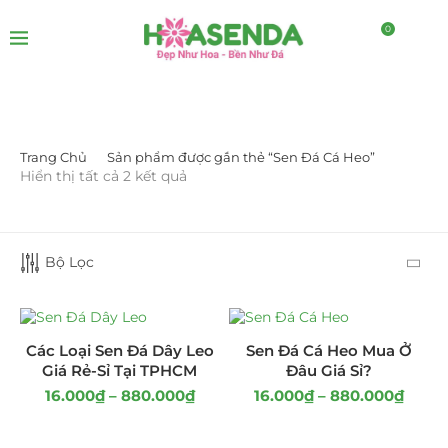
0
Trang Chủ
Sản phẩm được gắn thẻ “Sen Đá Cá Heo”
LỌC BỞI GIÁ
Hiển thị tất cả 2 kết quả
Bộ Lọc
LỌC
Các Loại Sen Đá Dây Leo
Sen Đá Cá Heo Mua Ở
Giá Rẻ-Sỉ Tại TPHCM
Đâu Giá Sỉ?
16.000
₫
–
880.000
₫
16.000
₫
–
880.000
₫
DANH MỤC SẢN PHẨM