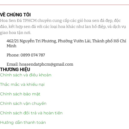
Giá Sỉ Đại Lý
(145)
VỀ CHÚNG TÔI
Hoa Sen Đá TPHCM chuyên cung cấp các giỏ hoa sen đá đẹp, độc
Cây Sen Đá Giá Sỉ
(137)
đáo, kết hợp sen đá với các loại hoa khác như lan hồ điệp, và dịch vụ
giao hoa tận nơi.
Chậu Sen Đá Mini
(8)
462/21 Nguyễn Tri Phương, Phường Vườn Lài, Thành phố Hồ Chí
Minh
Hồ Điệp và Hoa Sen đá
(289)
Phone: 0899 074 787
Lan Hồ Điệp Truyền Thống
(132)
Email: hoasendatphcm@gmail.com
THƯƠNG HIỆU
Lũa Hồ Điệp Sen Đá
(91)
Chính sách và điều khoản
Thắc mắc và khiếu nại
Tiểu Cảnh Lan Sen Đá
(63)
Chính sách bảo mật
Hoa Ngày Lễ 8/3
(38)
Chính sách vận chuyển
Hoa Tặng 14/2
(16)
Chính sách đổi trả và hoàn tiền
Hướng dẫn thanh toán
Hoa Tặng 20/10
(33)