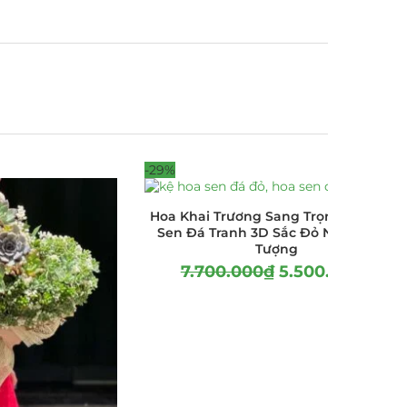
-29%
Hoa Khai Trương Sang Trọng – Kệ Hoa
Sen Đá Tranh 3D Sắc Đỏ Nổi Bật, Ấn
Tượng
7.700.000
₫
5.500.000
₫