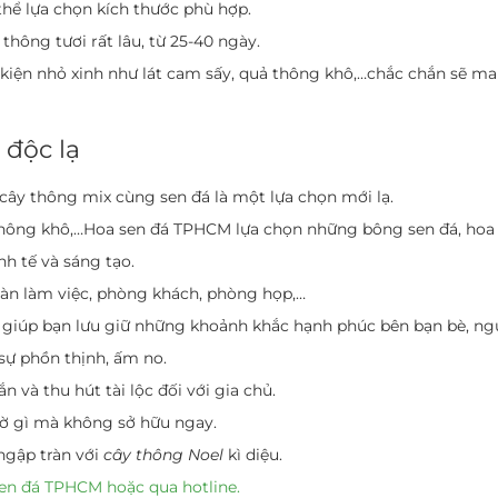
hể lựa chọn kích thước phù hợp.
hông tươi rất lâu, từ 25-40 ngày.
 kiện nhỏ xinh như lát cam sấy, quả thông khô,…chắc chắn sẽ m
 độc lạ
ì cây thông mix cùng sen đá là một lựa chọn mới lạ.
thông khô,…Hoa sen đá TPHCM lựa chọn những bông sen đá, hoa b
nh tế và sáng tạo.
bàn làm việc, phòng khách, phòng họp,…
p, giúp bạn lưu giữ những khoảnh khắc hạnh phúc bên bạn bè, ng
sự phồn thịnh, ấm no.
 và thu hút tài lộc đối với gia chủ.
hờ gì mà không sở hữu ngay.
ngập tràn với
cây thông Noel
kì diệu.
en đá TPHCM hoặc qua hotline.