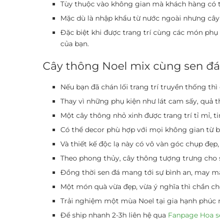
Tùy thuộc vào không gian mà khách hàng có t
Mặc dù là nhập khẩu từ nước ngoài nhưng cây t
Đặc biệt khi được trang trí cùng các món phụ
của bạn.
Cây thông Noel mix cùng sen đá
Nếu bạn đã chán lối trang trí truyền thống th
Thay vì những phụ kiện như lát cam sấy, quả 
Một cây thông nhỏ xinh được trang trí tỉ mỉ, ti
Có thể decor phù hợp với mọi không gian từ 
Và thiết kế độc lạ này có vô vàn góc chụp đẹ
Theo phong thủy, cây thông tượng trưng cho 
Đồng thời sen đá mang tới sự bình an, may mắn
Một món quà vừa đẹp, vừa ý nghĩa thì chần c
Trải nghiệm một mùa Noel tại gia hạnh phúc 
Để ship nhanh 2-3h liên hệ qua
Fanpage Hoa s