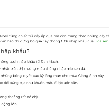
à Noel cùng chiếc túi đầy ắp quà mà còn mang theo những cây th
hoàn hảo thì đừng bỏ qua
cây thông tươi nhập khẩu
của
Hoa sen
 nhập khẩu?
thông tươi nhập khẩu
từ Đan Mạch.
uy nhất trên thị trường mẫu thông nhập mix sen đá.
những bông tuyết cực kỳ lãng mạn cho mùa Giáng Sinh này.
ọc đối xứng tựa như khuôn mẫu được uốn sẵn.
ng thoảng rất dễ chịu.
 cộng lớn.