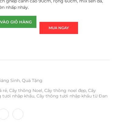
h ghép cành cao 90cm, rộng 60cm, mix sen đá,
đèn nhấp nháy.
VÀO GIỎ HÀNG
MUA NGAY
iáng Sinh
,
Quà Tặng
á rẻ
,
Cây thông Noel
,
Cây thông noel đẹp
,
Cây
 tươi nhập khẩu
,
Cây thông tươi nhập khẩu từ Đan