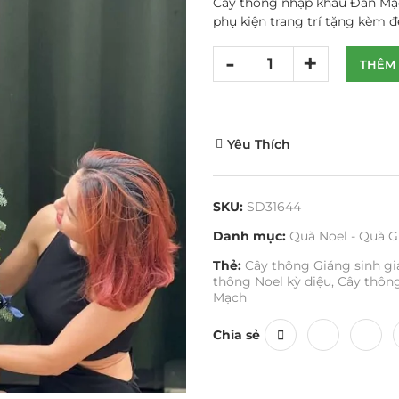
Cây thông nhập khẩu Đan Mạc
phụ kiện trang trí tặng kèm 
THÊM 
Yêu Thích
SKU:
SD31644
Danh mục:
Quà Noel - Quà G
Thẻ:
Cây thông Giáng sinh gi
thông Noel kỳ diệu
,
Cây thông
Mạch
Chia sẻ