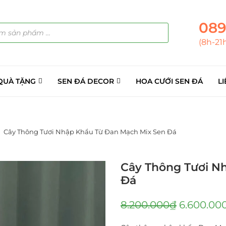
089
(8h-21
QUÀ TẶNG
SEN ĐÁ DECOR
HOA CƯỚI SEN ĐÁ
LI
Cây Thông Tươi Nhập Khẩu Từ Đan Mạch Mix Sen Đá
Cây Thông Tươi N
Đá
8.200.000
₫
6.600.00