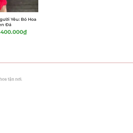
gười Yêu: Bó Hoa
Sen Đá
.400.000
₫
hoa tận nơi.