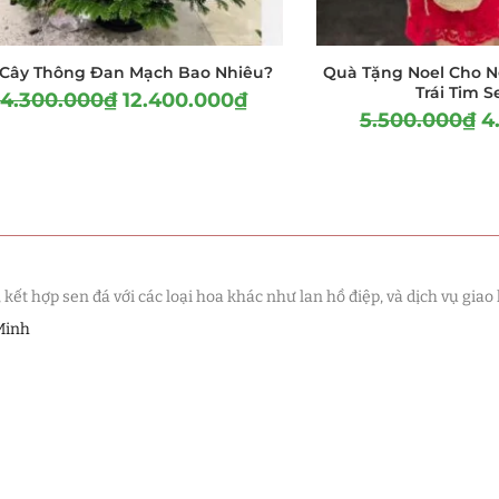
 Cây Thông Đan Mạch Bao Nhiêu?
Quà Tặng Noel Cho N
Trái Tim 
14.300.000
₫
12.400.000
₫
5.500.000
₫
4
t hợp sen đá với các loại hoa khác như lan hồ điệp, và dịch vụ giao 
Minh