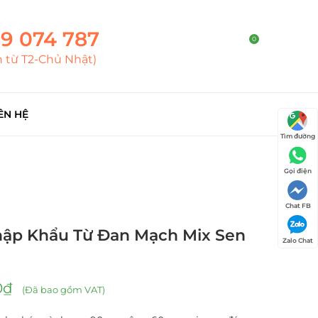
9 074 787
0
h từ T2-Chủ Nhật)
ÊN HỆ
Tìm đường
Gọi điện
Chat FB
hập Khẩu Từ Đan Mạch Mix Sen
Zalo Chat
0
₫
(Đã bao gồm VAT)