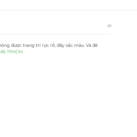
ông được trang trí rực rỡ, đầy sắc màu. Và để
 đá TPHCM
.