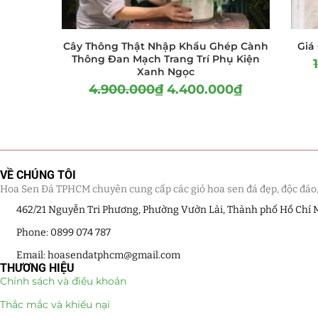
Cây Thông Thật Nhập Khẩu Ghép Cành
Giá
Thông Đan Mạch Trang Trí Phụ Kiện
Xanh Ngọc
4.900.000
₫
4.400.000
₫
VỀ CHÚNG TÔI
Hoa Sen Đá TPHCM chuyên cung cấp các giỏ hoa sen đá đẹp, độc đáo, kế
462/21 Nguyễn Tri Phương, Phường Vườn Lài, Thành phố Hồ Chí 
Phone: 0899 074 787
Email: hoasendatphcm@gmail.com
THƯƠNG HIỆU
Chính sách và điều khoản
Thắc mắc và khiếu nại