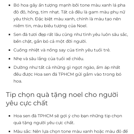
Bó hoa gây ấn tượng mạnh bởi tone màu xanh lá pha
đỏ đô, hồng, tím nhạt. Tất cả đều là gam màu phụ nữ
yêu thích. Đặc biệt màu xanh, chính là màu tạo nên
niềm tin, màu biểu tượng của Noel.
Sen đá tươi đẹp rất lâu cũng như tình yêu luôn sâu sắc,
bền chặt, gắn bó cả một đời người.
Cuồng nhiệt và nồng say của tình yêu tuổi trẻ.
Nhẹ và sâu lắng của tuổi xế chiều.
Dường như tất cả những gì ngọt ngào, ấm áp nhất
đều được Hoa sen đá TPHCM gửi gắm vào trong bó
hoa.
Tip chọn quà tặng noel cho người
yêu cực chất
Hoa sen đá TPHCM sẽ gợi ý cho bạn những tip chọn
quà tặng người yêu cực chất.
Màu sắc: Nên lựa chọn tone màu xanh hoặc màu đỏ để