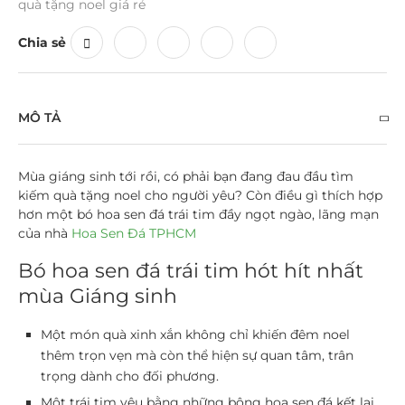
quà tặng noel giá rẻ
Chia sẻ
MÔ TẢ
Mùa giáng sinh tới rồi, có phải bạn đang đau đầu tìm
kiếm
quà tặng noel cho người yêu?
Còn điều gì thích hợp
hơn một bó hoa sen đá trái tim đầy ngọt ngào, lãng mạn
của nhà
Hoa Sen Đá TPHCM
Bó hoa sen đá trái tim hót hít nhất
mùa Giáng sinh
Một món quà xinh xắn không chỉ khiến đêm noel
thêm trọn vẹn mà còn thể hiện sự quan tâm, trân
trọng dành cho đối phương.
Một trái tim yêu bằng những bông hoa sen đá kết lại,