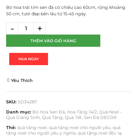
Bó hoa trái tim sen đá có chiều cao 60cm, rộng khoảng
50 cm, tươi đẹp bền lâu từ 15-45 ngày.
THÊM VÀO GIỎ HÀNG
MUA NGAY
Yêu Thích
SKU:
SD34287
Danh mục:
Bó Hoa Sen Đá
,
Hoa Tặng 14/2
,
Quà Noel -
Quà Giáng Sinh
,
Quà Tặng
,
Quà Tết
,
Sen Đá DECOR
Thẻ:
quà tặng noel
,
quà tặng noel cho người yêu
,
quà
tặng noel cho người yêu ý nghĩa
,
quà tặng noel độc lạ
,