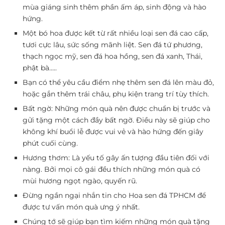
mùa giáng sinh thêm phần ấm áp, sinh động và hào
hứng.
Một bó hoa được kết từ rất nhiều loại sen đá cao cấp,
tươi cực lâu, sức sống mãnh liệt. Sen đá tứ phương,
thạch ngọc mỹ, sen đá hoa hồng, sen đá xanh, Thái,
phật bà…..
Bạn có thể yêu cầu điểm nhẹ thêm sen đá lên màu đỏ,
hoặc gắn thêm trái châu, phụ kiện trang trí tùy thích.
Bất ngờ: Những món quà nên được chuẩn bị trước và
gửi tặng một cách đầy bất ngờ. Điều này sẽ giúp cho
không khí buổi lễ được vui vẻ và hào hứng đến giây
phút cuối cùng.
Hương thơm: Là yếu tố gây ấn tượng đầu tiên đối với
nàng. Bởi mọi cô gái đều thích những món quà có
mùi hương ngọt ngào, quyến rũ.
Đừng ngần ngại nhắn tin cho Hoa sen đá TPHCM để
được tư vấn món quà ưng ý nhất.
Chúng tớ sẽ giúp bạn tìm kiếm những món quà tặng