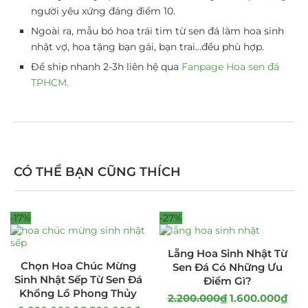
người yêu xứng đáng điểm 10.
Ngoài ra, mẫu bó hoa trái tim từ sen đá làm hoa sinh
nhật vợ, hoa tặng bạn gái, bạn trai…đều phù hợp.
Để ship nhanh 2-3h liên hệ qua
Fanpage Hoa sen đá
TPHCM.
CÓ THỂ BẠN CŨNG THÍCH
-17%
-27%
Lẵng Hoa Sinh Nhật Từ
Chọn Hoa Chúc Mừng
Sen Đá Có Những Ưu
Sinh Nhật Sếp Từ Sen Đá
Điểm Gì?
Khổng Lồ Phong Thủy
2.200.000
₫
1.600.000
₫