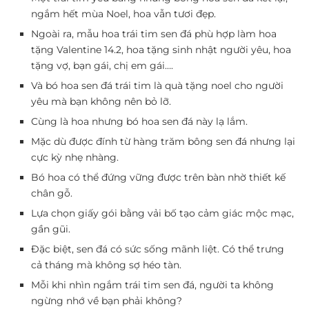
ngắm hết mùa Noel, hoa vẫn tươi đẹp.
Ngoài ra, mẫu hoa trái tim sen đá phù hợp làm hoa
tặng Valentine 14.2, hoa tặng sinh nhật người yêu, hoa
tặng vợ, bạn gái, chị em gái….
Và bó hoa sen đá trái tim là
quà tặng noel cho người
yêu
mà bạn không nên bỏ lỡ.
Cùng là hoa nhưng bó hoa sen đá này lạ lắm.
Mặc dù được đính từ hàng trăm bông sen đá nhưng lại
cực kỳ nhẹ nhàng.
Bó hoa có thể đứng vững được trên bàn nhờ thiết kế
chân gỗ.
Lựa chọn giấy gói bằng vải bố tạo cảm giác mộc mạc,
gần gũi.
Đặc biệt, sen đá có sức sống mãnh liệt. Có thể trưng
cả tháng mà không sợ héo tàn.
Mỗi khi nhìn ngắm trái tim sen đá, người ta không
ngừng nhớ về bạn phải không?