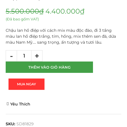
5.500.000
₫
4.400.000
₫
(Đã bao gồm VAT)
Chậu lan hồ điệp với cách mix màu độc đáo, đi 3 tầng
màu lan hồ điệp trắng, tím, hồng, mix thêm sen đá, dứa
màu Nam Mỹ…. sang trọng, ấn tượng và tươi lâu.
THÊM VÀO GIỎ HÀNG
MUA NGAY
Yêu Thích
SKU:
SD81829