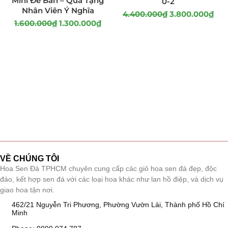
Mini Để Bàn – Quà Tặng
0-2
Nhân Viên Ý Nghĩa
4.400.000
₫
3.800.000
₫
1.600.000
₫
1.300.000
₫
VỀ CHÚNG TÔI
Hoa Sen Đá TPHCM chuyên cung cấp các giỏ hoa sen đá đẹp, độc
đáo, kết hợp sen đá với các loại hoa khác như lan hồ điệp, và dịch vụ
giao hoa tận nơi.
462/21 Nguyễn Tri Phương, Phường Vườn Lài, Thành phố Hồ Chí
Minh