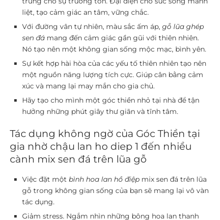
trưng cho sự trường tồn. Đại diện cho sức sống mãnh
liệt, tạo cảm giác an tâm, vững chắc.
Với đường vân tự nhiên, màu sắc ấm áp,
gỗ lũa ghép
sen đá
mang đến cảm giác gần gũi với thiên nhiên.
Nó tạo nên một không gian sống mộc mạc, bình yên.
Sự kết hợp hài hòa của các yếu tố thiên nhiên tạo nên
một nguồn năng lượng tích cực. Giúp cân bằng cảm
xúc và mang lại may mắn cho gia chủ.
Hãy tạo cho mình một góc thiền nhỏ tại nhà để tận
hưởng những phút giây thư giãn và tĩnh tâm.
Tác dụng không ngờ của Góc Thiền tại
gia nhờ chậu lan ho diep 1 đến nhiều
cành mix sen đá trên lũa gỗ
Việc đặt một
bình hoa lan hồ điệp
mix sen đá trên lũa
gỗ trong không gian sống của bạn sẽ mang lại vô vàn
tác dụng.
Giảm stress.
Ngắm nhìn những bông hoa lan thanh