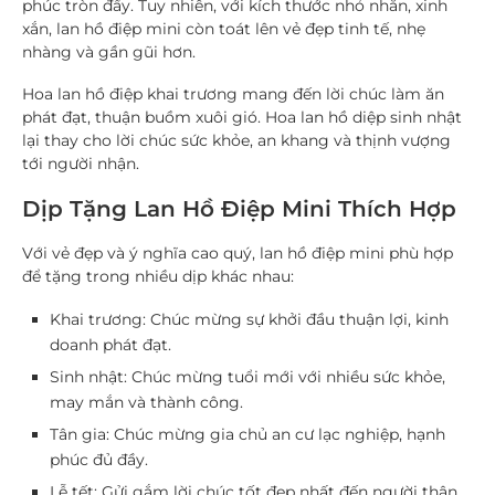
phúc tròn đầy. Tuy nhiên, với kích thước nhỏ nhắn, xinh
xắn, lan hồ điệp mini còn toát lên vẻ đẹp tinh tế, nhẹ
nhàng và gần gũi hơn.
Hoa lan hồ điệp khai trương
mang đến lời chúc làm ăn
phát đạt, thuận buồm xuôi gió.
Hoa lan hồ diệp sinh nhật
lại thay cho lời chúc sức khỏe, an khang và thịnh vượng
tới người nhận.
Dịp Tặng Lan Hồ Điệp Mini Thích Hợp
Với vẻ đẹp và ý nghĩa cao quý, lan hồ điệp mini phù hợp
để tặng trong nhiều dịp khác nhau:
Khai trương
: Chúc mừng sự khởi đầu thuận lợi, kinh
doanh phát đạt.
Sinh nhật
: Chúc mừng tuổi mới với nhiều sức khỏe,
may mắn và thành công.
Tân gia
: Chúc mừng gia chủ an cư lạc nghiệp, hạnh
phúc đủ đầy.
Lễ tết
: Gửi gắm lời chúc tốt đẹp nhất đến người thân,