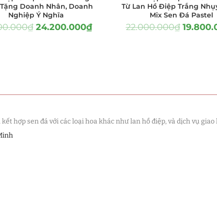
 Tặng Doanh Nhân, Doanh
Từ Lan Hồ Điệp Trắng Nhụ
(320)
Nghiệp Ý Nghĩa
Mix Sen Đá Pastel
00.000
₫
24.200.000
₫
22.000.000
₫
19.800.
(278)
(77)
(397)
 Đá
(106)
á
(32)
t hợp sen đá với các loại hoa khác như lan hồ điệp, và dịch vụ giao 
Minh
 Đá
(29)
ơng Sen Đá
(299)
 Sen Đá
(340)
 Đá
(160)