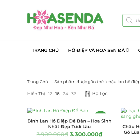
TRANG CHỦ
HỒ ĐIỆP VÀ HOA SEN ĐÁ
Trang Chủ
Sản phẩm được gắn thẻ “chậu lan hồ điệp
LỌC BỞI GIÁ
DANH MỤC S
Bộ Lọc
Hiển Thị
12
16
24
36
Giá Sỉ Đại Lý
Cây Sen Đá Gi
-15%
Bình Lan Hồ Điệp Để Bàn – Hoa Sinh
Nhật Đẹp Tươi Lâu
Chậu H
Chậu Sen Đá M
Gỗ Lũa
3.900.000
₫
3.300.000
₫