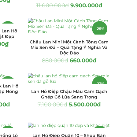
11.000.000
₫
9.900.000
₫
-16%
-25%
a Lan Hồ
ật Đẹp
Chậu Lan Mini Một Cành Tông Cam
00
₫
Mix Sen Đá – Quà Tặng Ý Nghĩa Và
Độc Đáo
880.000
₫
660.000
₫
-8%
-23%
x Lan Hồ
iệp Hồng
Lan Hồ Điệp Chậu Màu Cam Gạch
Ghép Gỗ Lũa Sang Trọng
00
₫
7.100.000
₫
5.500.000
₫
-10%
-8%
hổng Lồ
Lan Hồ Điệp Quận 10 – Shop Bán