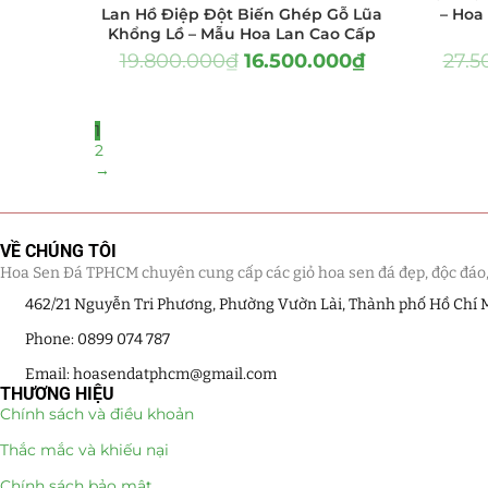
Lan Hồ Điệp Đột Biến Ghép Gỗ Lũa
– Hoa
Quà Tặng Sếp
Khổng Lồ – Mẫu Hoa Lan Cao Cấp
19.800.000
₫
16.500.000
₫
27.5
Quà Tết
Quà Tặng 20 11
1
2
→
Sen Đá DECOR
Bình Hoa Sen
VỀ CHÚNG TÔI
Bó Hoa Sen Đ
Hoa Sen Đá TPHCM chuyên cung cấp các giỏ hoa sen đá đẹp, độc đáo, kế
462/21 Nguyễn Tri Phương, Phường Vườn Lài, Thành phố Hồ Chí 
Hoa Cưới Sen
Phone: 0899 074 787
Hoa Khai Trư
Email: hoasendatphcm@gmail.com
THƯƠNG HIỆU
Chính sách và điều khoản
Hoa Sinh Nhật
Thắc mắc và khiếu nại
Lẵng Hoa Sen
Chính sách bảo mật