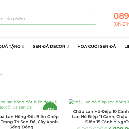
089
(8h-21
QUÀ TẶNG
SEN ĐÁ DECOR
HOA CƯỚI SEN ĐÁ
LI
”
ẢN PHẨM
(145)
á Sỉ
(137)
-13%
Chậu Lan Hồ Điệp 10 Cành
oa Lan Hồng Đột Biến Ghép
Lan Hồ Điệp 11 Cành, Chậu
ini
(8)
 Trang Trí Sen Đá, Cây Xanh
Điệp 15 Cành Ý Nghĩ
Sống Động
6.000.000
₫
4.900.0