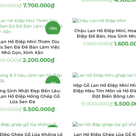
00.000
₫
7.700.000
₫
Sen đá
(289)
Truyền Thống
(132)
-19%
Chậu Lan Hồ Điệp Mini, Ho
Sen Đá
(91)
Điệp Để Bàn, Hoa Sinh Nh
Lan Hồ Điệp Mini Thơm Dịu
1.900.000
₫
1.600.0
 Sen Đá
(63)
ix Sen Đá Để Bàn Làm Việc
Nhỏ Gọn, Xinh Xắn
00.000
₫
2.200.000
₫
(38)
(16)
-8%
Hộp Gỗ Lan Hồ Điệp Mini Mi
(33)
ng Sinh Nhật Đẹp Bền Lâu:
Điệp Màu Tím Môn và Hồ Đ
Lan Hồ Điệp Hồng Ghép Gỗ
Đột Biến Bông Lớn
(507)
Lũa Sen Đá
6.000.000
₫
5.500.0
00.000
₫
5.500.000
₫
à Giáng Sinh
(41)
ch Hàng
-12%
 Điệp Ghép Gỗ Lũa Khổng Lồ
Lan Hồ Điệp Ghép Lũa Gỗ K
(390)