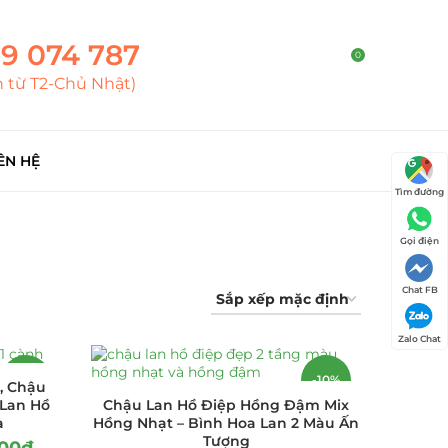
9 074 787
0
h từ T2-Chủ Nhật)
ÊN HỆ
Tìm đường
Gọi điện
Chat FB
Zalo Chat
-18%
-10%
, Chậu
 Lan Hồ
Chậu Lan Hồ Điệp Hồng Đậm Mix
a
Hồng Nhạt – Bình Hoa Lan 2 Màu Ấn
Tượng
00
₫