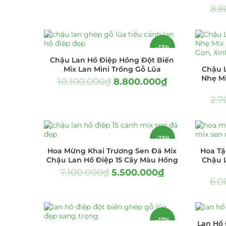
LỌC
8.8
Hồ Điệp và Hoa 
Lan Hồ Điệp 
-13%
Lũa Hồ Điệp 
Chậu Lan Hồ Điệp Hồng Đột Biến
Mix Lan Mini Trồng Gỗ Lũa
Chậu 
Tiểu Cảnh Lan
Nhẹ M
10.100.000
₫
8.800.000
₫
2.7
Hoa Ngày Lễ 8/3
Hoa Tặng 14/2
-23%
Hoa Tặng 20/10
Hoa Mừng Khai Trương Sen Đá Mix
Hoa Tặ
Chậu Lan Hồ Điệp 15 Cây Màu Hồng
Chậu 
Quà Tặng
7.100.000
₫
5.500.000
₫
6.0
Quà Noel - Qu
Quà Tặng Khá
-17%
Lan Hồ