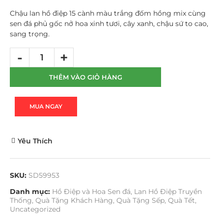
Chậu lan hồ điệp 15 cành màu trắng đốm hồng mix cùng
sen đá phủ gốc nở hoa xinh tươi, cây xanh, chậu sứ to cao,
sang trọng.
THÊM VÀO GIỎ HÀNG
MUA NGAY
Yêu Thích
SKU:
SD59953
Danh mục:
Hồ Điệp và Hoa Sen đá
,
Lan Hồ Điệp Truyền
Thống
,
Quà Tặng Khách Hàng
,
Quà Tặng Sếp
,
Quà Tết
,
Uncategorized