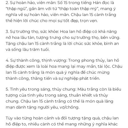
2. Sự hoàn hảo, viên mãn:
Số 15 trong tiếng Hán đọc là
“thập ngũ”, gần âm với từ “thập toàn thập mỹ”, mang ý
nghĩa về sự hoàn hảo, viên mãn. Chậu lan 15 cành trắng
thể hiện lời chúc cho mọi sự tốt đẹp, trọn vẹn.
3. Sự trường thọ, sức khỏe:
Hoa lan hồ điệp có khả năng
nở hoa lâu tàn, tượng trưng cho sự trường thọ, bền vững.
Tặng chậu lan 15 cành trắng là lời chúc sức khỏe, bình an
và sống lâu trăm tuổi.
4. Sự thành công, thịnh vượng:
Trong phong thủy, lan hồ
điệp được xem là loài hoa mang lại may mắn, tài lộc. Chậu
lan 15 cành trắng là món quà ý nghĩa để chúc mừng
thành công, thăng tiến và sự nghiệp phát triển.
5. Tình yêu trong sáng, thủy chung:
Màu trắng còn là biểu
tượng của tình yêu trong sáng, thuần khiết và thủy
chung. Chậu lan 15 cành trắng có thể là món quà lãng
mạn dành tặng người yêu, vợ/chồng.
Tùy vào từng hoàn cảnh và đối tượng tặng quà, chậu lan
hồ điệp to, nhiều cành có thể mang những ý nghĩa khác