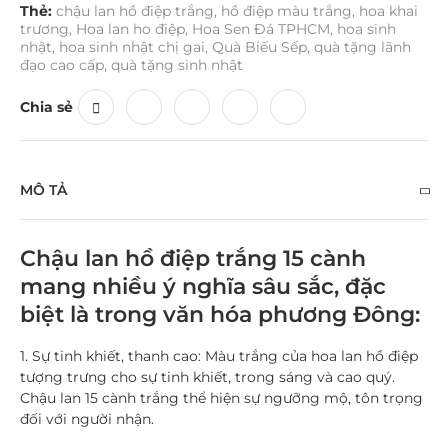
Thẻ:
chậu lan hồ điệp trắng
,
hồ điệp màu trắng
,
hoa khai
trương
,
Hoa lan ho điệp
,
Hoa Sen Đá TPHCM
,
hoa sinh
nhật
,
hoa sinh nhật chị gai
,
Quà Biếu Sếp
,
quà tặng lãnh
đạo cao cấp
,
quà tặng sinh nhật
Chia sẻ
MÔ TẢ
Chậu lan hồ điệp trắng 15 cành
mang nhiều ý nghĩa sâu sắc, đặc
biệt là trong văn hóa phương Đông:
1. Sự tinh khiết, thanh cao:
Màu trắng của hoa lan hồ điệp
tượng trưng cho sự tinh khiết, trong sáng và cao quý.
Chậu lan 15 cành trắng thể hiện sự ngưỡng mộ, tôn trọng
đối với người nhận.