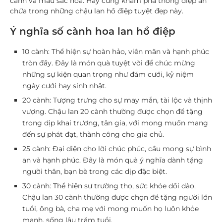
cành và màu sắc hoa. Hãy cùng khám phá thông điệp ẩn
chứa trong những chậu lan hồ điệp tuyệt đẹp này.
Ý nghĩa số cành hoa lan hồ điệp
10 cành:
Thể hiện sự hoàn hảo, viên mãn và hạnh phúc
tròn đầy. Đây là món quà tuyệt vời để chúc mừng
những sự kiện quan trọng như đám cưới, kỷ niệm
ngày cưới hay sinh nhật.
20 cành:
Tượng trưng cho sự may mắn, tài lộc và thịnh
vượng. Chậu lan 20 cành thường được chọn để tặng
trong dịp khai trương, tân gia, với mong muốn mang
đến sự phát đạt, thành công cho gia chủ.
25 cành:
Đại diện cho lời chúc phúc, cầu mong sự bình
an và hạnh phúc. Đây là món quà ý nghĩa dành tặng
người thân, bạn bè trong các dịp đặc biệt.
30 cành:
Thể hiện sự trường thọ, sức khỏe dồi dào.
Chậu lan 30 cành thường được chọn để tặng người lớn
tuổi, ông bà, cha mẹ với mong muốn họ luôn khỏe
mạnh, sống lâu trăm tuổi.