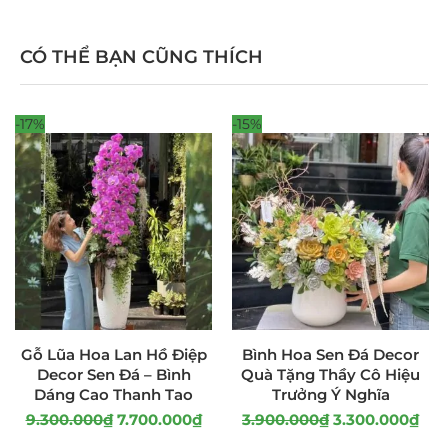
CÓ THỂ BẠN CŨNG THÍCH
-17%
-15%
Gỗ Lũa Hoa Lan Hồ Điệp
Bình Hoa Sen Đá Decor
Decor Sen Đá – Bình
Quà Tặng Thầy Cô Hiệu
Dáng Cao Thanh Tao
Trưởng Ý Nghĩa
9.300.000
₫
7.700.000
₫
3.900.000
₫
3.300.000
₫