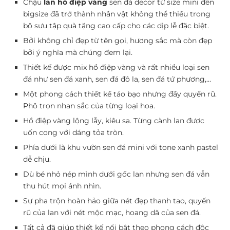
Chậu
lan hồ điệp vàng
sen đá decor từ size mini đến
bigsize đã trở thành nhân vật không thể thiếu trong
bộ sưu tập quà tặng cao cấp cho các dịp lễ đặc biệt.
Bởi không chỉ đẹp từ tên gọi, hương sắc mà còn đẹp
bởi ý nghĩa mà chúng đem lại.
Thiết kế được mix hồ điệp vàng và rất nhiều loại sen
đá như sen đá xanh, sen đá đô la, sen đá tứ phương,…
Một phong cách thiết kế táo bạo nhưng đầy quyến rũ.
Phô trọn nhan sắc của từng loại hoa.
Hồ điệp vàng lộng lẫy, kiêu sa. Từng cành lan được
uốn cong với dáng tỏa tròn.
Phía dưới là khu vườn sen đá mini với tone xanh pastel
dễ chịu.
Dù bé nhỏ nép mình dưới gốc lan nhưng sen đá vẫn
thu hút mọi ánh nhìn.
Sự pha trộn hoàn hảo giữa nét đẹp thanh tao, quyến
rũ của lan với nét mộc mạc, hoang dã của sen đá.
Tất cả đã giúp thiết kế nổi bật theo phong cách độc