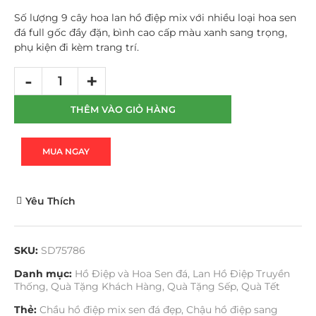
Số lượng 9 cây hoa lan hồ điệp mix với nhiều loại hoa sen
đá full gốc đầy đặn, bình cao cấp màu xanh sang trọng,
phụ kiện đi kèm trang trí.
THÊM VÀO GIỎ HÀNG
MUA NGAY
Yêu Thích
SKU:
SD75786
Danh mục:
Hồ Điệp và Hoa Sen đá
,
Lan Hồ Điệp Truyền
Thống
,
Quà Tặng Khách Hàng
,
Quà Tặng Sếp
,
Quà Tết
Thẻ:
Chầu hồ điệp mix sen đá đẹp
,
Chậu hồ điệp sang