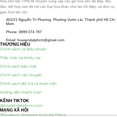
Hoa Sen Đá TPHCM chuyên cung cấp các giỏ hoa sen đá đẹp, độc
đáo, kết hợp sen đá với các loại hoa khác như lan hồ điệp, và dịch vụ
giao hoa tận nơi.
462/21 Nguyễn Tri Phương, Phường Vườn Lài, Thành phố Hồ Chí
Minh
Phone: 0899 074 787
Email: hoasendatphcm@gmail.com
THƯƠNG HIỆU
Chính sách và điều khoản
Thắc mắc và khiếu nại
Chính sách bảo mật
Chính sách vận chuyển
Chính sách đổi trả và hoàn tiền
Hướng dẫn thanh toán
KÊNH TIKTOK
@hoasendatphcm.com
MẠNG XÃ HỘI
Facebook
Pinterest
Youtube
Tiktok