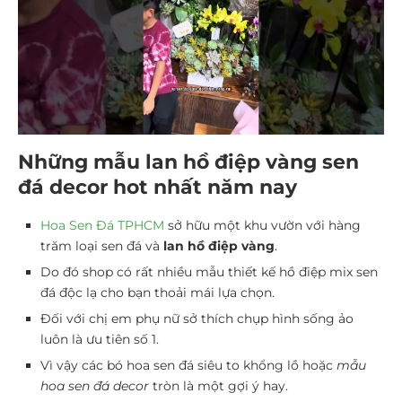
Những mẫu lan hồ điệp vàng sen
đá decor hot nhất năm nay
Hoa Sen Đá TPHCM
sở hữu một khu vườn với hàng
trăm loại sen đá và
lan hồ điệp vàng
.
Do đó shop có rất nhiều mẫu thiết kế hồ điệp mix sen
đá độc lạ cho bạn thoải mái lựa chọn.
Đối với chị em phụ nữ sở thích chụp hình sống ảo
luôn là ưu tiên số 1.
Vì vậy các bó hoa sen đá siêu to khổng lồ hoặc
mẫu
hoa sen đá decor
tròn là một gợi ý hay.