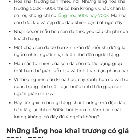
Hoa khai trương bán nhiều nơi. Nhưng l
ẵng hoa khai
trương 500k
– 600k thì có bán không?. Chắc chắn là
có rồi, không chỉ có
lẵng hoa 500k hay 700k.
Mà hoa
còn tươi lâu và đẹp độc đáo khiến bạn bất ngờ đấy.
Nhận decor mẫu hoa sen đá theo yêu cầu chi phí của
khách hàng.
Một chậu sen đá để bàn xinh xắn để mỗi khi dừng lại
ngắm nhìn, người nhận luôn nhớ đến người tặng.
Màu sắc tự nhiên của sen đá còn có tác dụng giúp
mắt bạn thư giãn, dễ chịu và tinh thần bạn phấn chấn.
Vì theo nghiên cứu khoa học, cây xanh, hoa có vai trò
quan trọng như một loại thuốc tinh thần giúp con
người giảm stress.
Hãy cùng xem hoa gì tặng khai trương, mà độc đáo,
tươi lâu, lại chỉ có 500k thôi. Hoa có đảm bảo chất
lượng không, có đầy đủ ý nghĩa không?
Những lẵng hoa khai trương có giá