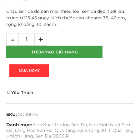
Chậu sen đá để bàn mix nhiều loại sen đá đẹp, tươi lâu
trưng từ 15-45 ngày. Kích thước cao khoảng 35- 40 cm,
rộng khoảng 30 -35cm.
THÊM VÀO GIỎ HÀNG
MUA NGAY
Yêu Thích
SKU:
SD38675
Danh mục:
Hoa Khai Trương Sen Đá
,
Hoa Sinh Nhật Sen
Đá
,
Lẵng Hoa Sen Đá
,
Quà Tặng
,
Quà Tặng 20 11
,
Quà Tặng
Khách Hàng
,
Sen Đá DECOR