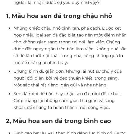
người, lại nhận được sự yêu quý như vậy?
1, Mẫu hoa sen đá trong chậu nhỏ
Những chiếc chậu nhỏ xinh xắn, phá cách. Được kết
hợp nhiều loại sen đá đặc biệt tạo nên một điểm nhấn
cho không gian sang trọng tại nơi làm việc. Chúng
được đặt ngay ngắn trên bàn làm việc. Không quá sặc
sỡ để lấn lướt nội thất trong nhà, cũng không quá lu
mờ để chẳng ai nhìn thấy.
Chúng bình dị, giản đơn. Nhưng lại hút sự chú ý của
người đối diện, bởi vẻ đẹp thuần khiết, trong sáng.
Một sắc thái rất riêng, gần gũi và nhẹ nhàng.
Sen đá mini để bàn,
hay
chậu sen đá mini để xe hơi.
Giúp mang lại những cảm giác thư giãn và sảng
khoái, để chúng ta hoàn thành mọi công việc..
2, Mẫu hoa sen đá trong bình cao
Bình cao hay lu, vại, theo hình dáng lục bình cổ. Được