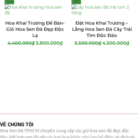
-14%
-18%
Hoa Khai Trương Để Bàn-
Đặt Hoa Khai Trương –
Giỏ Hoa Sen Đá Đẹp Độc
Lẵng Hoa Sen Đá Cây Trái
Lạ
Tim Độc Đáo
4.400.000
₫
3.800.000
₫
5.500.000
₫
4.500.000
₫
VỀ CHÚNG TÔI
Hoa Sen Đá TPHCM chuyên cung cấp các giỏ hoa sen đá đẹp, độc
đáo, kết hợp sen đá với các loại hoa khác như lan hồ điệp, và dịch vụ