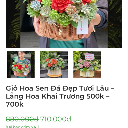
Giỏ Hoa Sen Đá Đẹp Tươi Lâu –
Lẵng Hoa Khai Trương 500k –
700k
880.000
₫
710.000
₫
(Đã bao gồm VAT)